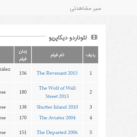
سیر مشاهدتی
لئوناردو دیکاپریو
زمان
ردیف
نام فیلم
فیلم
zález
156
The Revenant 2015
1
The Wolf of Wall
ese
180
2
Street 2013
ese
138
Shutter Island 2010
3
ese
170
The Aviator 2004
4
ese
151
The Departed 2006
5