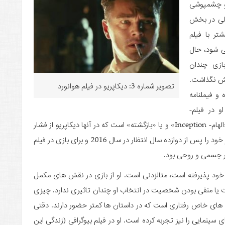
او چشم­پوشی
ولی در بخش
تر با فیلم
 ­شود، حال
 در آن فیلم بازی چندان
ایش نگذاشت.
تصویر شماره 3: دیکاپریو در فیلم هوانورد
و فیملنامه
قوی باعث شهرت او شد. بازی­ های منحصر به فرد او در فیلم­
های«زندگی این پسر – This Boy’s Life»، «هوانورد»، «الهام- Inception» و یا «بازگشته» است که در آنها دیکاپریو از فشار
روحی یا جسمی بزرگی رنج می ­برد. همچنین او تنها اسکار خود را پس از دوازده سال انتظار در سال 2016 و برای بازی در فیلم
خود پذیرفته­ است، مثال­زدنی است. او از بازی در نقش­ های مکمل
 یا منفی بودن شخصیت در انتخاب او چندان تاثیری ندارد. چیزی
­ های خاص رفتاری است که در داستان­ ها کمتر حضور دارند. دقتی
 سینمایی را نیز تجربه کرده است. او در فیلم بیوگرافی (زندگی این