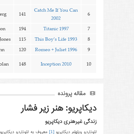
Catch Me If You Can
erg
141
6
2002
ron
194
Titanic 1997
7
Jones
115
This Boy’s Life 1993
8
nn
120
Romeo + Juliet 1996
9
olan
148
Inception 2010
10
مقاله پرونده
دیکاپریو
:
هنر زیر فشار
زندگی غیرهنری دیکاپریو
لئوناردو ویلهِلم دیکاپریو
[1]