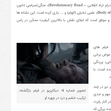
پسر)، عاشقانه (تایتانیک)، وسترن (جانگوی آزاد شده)، درام (راه انقلابی – Revolutionary Road)، جنگی/سیاسی (خون
الماس)، نوآر (مرحوم)، هیجانی (یک مشت دروغ – Body of Lies)، علمی تخیلی (الهام) و … بازی کرده است. این نشانه­ ها
ی و موفق است که ایفای نقش با بالاترین کیفیت ممکن در راس
فیلم­ های
ده است. در عوض برخی
یی، پررنگی
ده است. با
.
 نیز در چند
تصویر شماره 4: دیکاپریو در فیلم بازگشته،
م مهم و جدی
ترکیب خشم و درد در چهره او
 کنار رابرت
ه بزرگی که