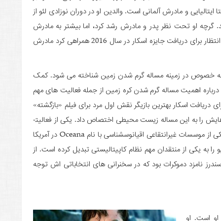
تا ایتالیایی و مادرش آلمانی است. والدین او در دوران نوزادی لئو از
ند. گرچه او تحت نظر پدر و مادرش رشد کرد، اما بیشتر به مادرش
نزدیک بود به طوری که تنها زنی که او را پس از سال ها انتظار برای دریافت جایزه اسکار در سال 2016 همراهی کرد مادرش
عی به خصوص در زمینه مساله گرم شدن زمین شناخته می شود. کمک
درباره اهمیت مساله گرم شدن کره زمین از جمله فعالیت های مهم
 همچنین هنگامی که او (leonardo Dicaprio) برای دریافت اسکار بهترین بازیگر نقش اول مرد برای فیلم «بازگشته»
در سال 2016 روی صحنه رفت، بخش مهمی از صحبت هایش را به این مساله زیست محیطی اختصاص داد. یکی از فعالیت­
های چشمگیر او در این زمینه اهدای سه میلیون دلار به یکی از موسسات غیرانتقاعی اقیانوس­شناسی با نام Oceana در آمریکا
 به یکی از منتقدان مهم نظام کاپیتالیستی تبدیل کرده است. از
 2016 آمریکا طرفدار برنی سندرز نامزد دموکرات بود که در سخنرانی های انتخاباتی اش توجه
leonardo Dica) بازیگری او است. او