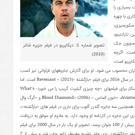
 بسیاری را
اری با چهره
 سکورسیزی،
ن تارانتینو،
ی همچون جک
تصویر شماره 1: دیکاپریو در فیلم جزیره شاتر
ست. اگرچه
(2010)
کاپریو است،
ازیگران محسوب می شود­. او برای آثارش جایزه­های فراوانی نیز کسب
کرده است. بهترین جایزه دیکاپریو اسکار بهترین بازیگر مرد در سال 2016 برای فیلم «بازگشته -Revenant » (2015) است. اما
او پیش از این نیز توانسته بود چهار بار نامزد دریافت اسکار برای فیلم­های «چه چیزی گیلبرت گریپ را می خورد- What’s
Eating Gilbert Grape » (1993)، «هوانورد- Aviator» (2004)، «خون الماس – Blood Diamond» (2006) و «گرگ وال
 همچنین سه جایزه گلدن گلوب برای بازی در فیلم های «بازگشته»،
این جایزه در کارنامه او وجود دارد. به علاوه او موفق به دریافت
جایزه­ ها و لوح ­های تقدیر بسیاری شده است که شاید به بیش از 100 عنوان برسد. تصویر او یک بار در سال 2000 برای فیلم
«ساحل – The Beach» و یک بار در سال 2016 برای فیلم «بازگشته» روی جلد نشریه معروف تایم چاپ شد و بیش از 7