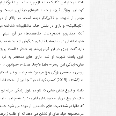
البته در کنار این تکنیک نباید از چهره جذاب و تاثیرگذار 
کرد. این ویژگی گرچه از جمله هنرهای دیکاپریو نیست 
مهمی از شهرت او تاثیرگذار بوده است. در واقع او بیش
«تایتانیک» و بازی در نقش جک عاشق­پیشه شناخته می
آنکه دیکاپریو (leonardo Dicaprio)
هنرمندانه ­ای در مقایسه با کارهای دیگرش از خود به نم
باید گفت بازی در آن فیلم بیشتر به خاطر عظمت پروژه 
«بازگشته» (2015) کسب کرد که در آنجا نیز او تحت فشار جسمی و روحی بود.
دامنه و تنوع نقش­ هایی که لئو در طول زندگی حرفه­ ای 
حتی در اوج دوران محبوبیتش ابایی ندارد. همچنین مثبت
که غالبا در شخصیت­ های داستانی او دیده می ­شود جنبه
در مجموعه فیلم­ های او نشان می ­دهد که او اغلب ژانرهای