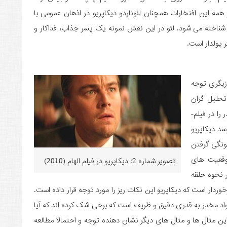
 همه این افتخارات همچنان لئوناردو دیکاپریو در اذهان عمومی با
صیت جک در فیلم «تایتانیک – Titanic» (1998) شناخته می شود. لئو در این نقش نمونه یک پسر جذاب، فداکار و
 پولدار است.
اپریو (leonardo Dicaprio) در بازیگری توجه
تحلیل گران
سینما نحوه گرفتن لیوان مشروب یا استفاده از مواد مخدر را در فیلم­
سد دیکاپریو
نگی گرفتن
وقعیت های
تصویر شماره 2: دیکاپریو در فیلم الهام (2010)
 نحوه حلقه
ردار است که دیکاپریو این نکات ریز را مورد توجه قرار داده است.
اد مخدر به قدری دقیق و ظریف است که برخی شک کرده اند که آیا
 مثال ها و مثال های دیگر نشان دهنده توجه و احتمالا مطالعه