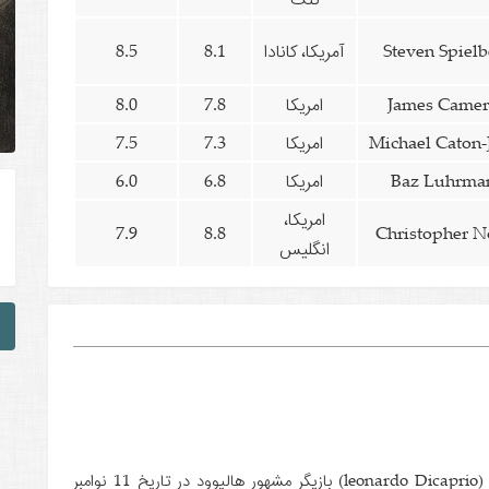
Steven Spielb
آمریکا، کانادا
8.1
8.5
James Came
امریکا
7.8
8.0
Michael Caton-
امریکا
7.3
7.5
Baz Luhrma
امریکا
6.8
6.0
امریکا،
7.9
8.8
Christopher N
انگلیس
معروف به لئوناردو دیکاپریو (leonardo Dicaprio) بازیگر مشهور هالیوود در تاریخ 11 نوامبر