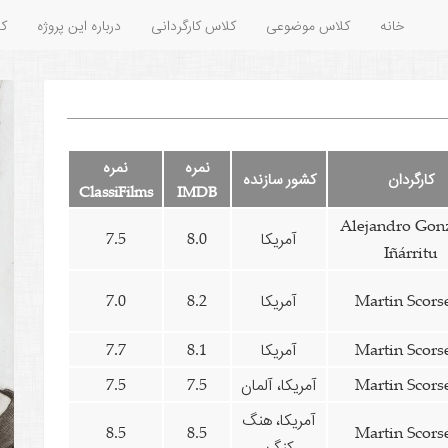
خانه
کلاس موضوعی
کلاس کارگردانی
درباره این پروژه
کل
نمره
نمره
کارگردان
کشور سازنده
ClassiFilms
IMDB
Alejandro Gon
آمریکا
8.0
7.5
Iñárritu
Martin Scors
آمریکا
8.2
7.0
Martin Scors
آمریکا
8.1
7.7
Martin Scors
آمریکا، آلمان
7.5
7.5
آمریکا، هنگ
8.5
8.5
Martin Scors
کنگ