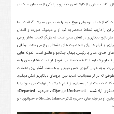
ی کند. بسیاری از کارشناسان دیکاپریو را یکی از صاحبان سبک در
leonardo Dica) بازیگر خاصی است که از همان نوجوانی نبوغ خود را به معرض نمایش گذاشت. اما
ر آن را داریم، تسلط منحصر به فرد او بر میمیک صورت و انتقال
نر بازی دیکاپریو در نقش هایی است که بازیگر تحت فشار روحی
ری از فیلم ها برای شخصیت­ های داستانی رخ می دهد. توانایی
ای جدی، مدیر یا رئیس، بیمار، جنگجو و عاشق است. نمونه­ هایی
از این فشار در حالت­ های خشم، ناراحتی، درد و ترس در تصاویر شماره 1 تا 4 ملاحظه می ­شود). او تحت فشار بودن را به
ورت او به خوبی گویای حس درونی او هستند. فشار روی عضلات
طی که در اثر عصبانیت شدید بین ابروهای دیکاپریو شکل می­گیرد
که شخصیت او در بسیاری از فیلم­ هایش در نهایت می ­میرد یا با
مشکلی جدی روبرو می ­شود. لئو در فیلم «تایتانیک»، «جانگوی آزاد شده – Django Unchained»، «مرحوم- Departed»
و «رومئو و جولیت – Romeo and Juliet» می ­میرد. همچنین او در فیلم­ های «جزیره شاتر –Shutter Island»، «هوانورد» و
د.