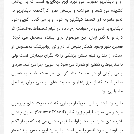
او و دیکاپریو صورت می ­گیرد این دیکاپریو است که به چالش
کشیده می ­شود و سوالات و پرسش­ های کارآگاهانه دیکاپریو به
نحو ماهرانه ای توسط کینگزلی به خود او بر می گردد؛ گویی خود
دیکاپرو به نحوی در حوادث رخ داده در فیلم (Shutter Island) اثر
دارد و با گذر زمان این موضوع برای بیننده مسجل می ­گردد.
همین طور وجود همکار پلیس که در واقع روانپزشک مخصوص او
است، از ابتدای فیلم نقش پزشکی را که نگران بیمارش است ولی
با سناریوهای ذهنی او همراه می ­شود به خوبی اجرا می ­کند. سردی
و بی رغبتی او در صحبت نشانگر این امر است. شاید به همین
خاطر است که از طرز رفتار و صحبت های او نمی ­توان به اصل
ماجرا پی برد.
با وجود ایده زیبا و تاثیرگذار بیماری که شخصیت­ های پیرامون
خود را می ­سازد، فیلم جزیره شاتر (Shutter Island) تعلیق چندان
قدرتمندی ندارد. بیننده از اواسط فیلم حدس می ­زند که بیمار 67ام
بیمارستان خود افسر پلیس است. با وجود این حدس، بیننده هر