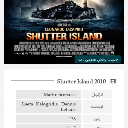
قابلیت پخش عمومی : بله
Shutter Island 2010
Martin Scorsese
کارگردان
Laeta Kalogridis, Dennis
نویسنده
Lehane
138
زمان