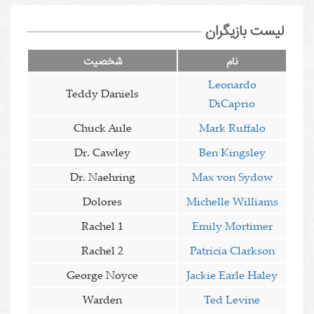
لیست بازیگران
نام
شخصیت
Leonardo
Teddy Daniels
DiCaprio
Chuck Aule
Mark Ruffalo
Dr. Cawley
Ben Kingsley
Dr. Naehring
Max von Sydow
Dolores
Michelle Williams
Rachel 1
Emily Mortimer
Rachel 2
Patricia Clarkson
George Noyce
Jackie Earle Haley
Warden
Ted Levine