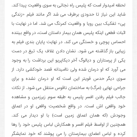
لحظه امیدوار است که پلیس راه نجاتی به سوی واقعیت پیدا کند.
شاید این نیاز تا حدودی برطرف می ­شد اگر مانند فیلم «زندگی
پی» تفکیک بین رویا و واقعیت کمرنگ می ­شد. اما در نهایت با
اثبات قطعی اینکه پلیس همان بیمار داستان است، در واقع بیننده
احساس پوچی و خستگی می ­کند. در نهایت پایان بندی فیلم به
زیبایی باز گذاشته می ­شود. نشان دادن غلاف یک تیغ در دست
یکی از پرستاران و دیالوگ آخر دیکاپریو این برداشت را به وجود
می ­آورد که او درمان شده ولی ناامیدانه قصد خودکشی دارد. از
سوی دیگر حدس قویتر این است که او درمان نشده و برای
جراحی نهایی (مرگ) به ساختمان ناقوس منتقل می ­شود. از نکات
جالب فیلم رفتن افسر پلیس به طبقه سوم زیرزمین و مشاهده
خود واقعی اش است. در واقع شخصیت واقعی او در اعماق
وجودش (که همان اعماق زمین است) با او دیدار می ­کند.
همچنین از اواسط فیلم افسر و همکارش لباس پلیس خود را رها
کرده و لباس اعضای بیمارستان را می ­پوشند که خود نمایشگر