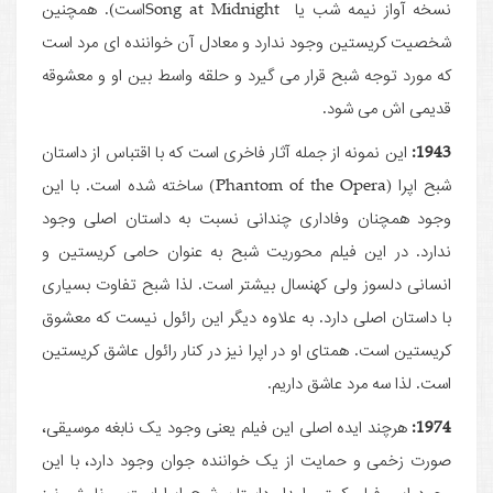
نسخه آواز نیمه شب یا Song at Midnightاست). همچنین
شخصیت کریستین وجود ندارد و معادل آن خواننده ای مرد است
که مورد توجه شبح قرار می گیرد و حلقه واسط بین او و معشوقه
قدیمی اش می شود.
1943:
این نمونه از جمله آثار فاخری است که با اقتباس از داستان
شبح اپرا (Phantom of the Opera) ساخته شده است. با این
وجود همچنان وفاداری چندانی نسبت به داستان اصلی وجود
ندارد. در این فیلم محوریت شبح به عنوان حامی کریستین و
انسانی دلسوز ولی کهنسال بیشتر است. لذا شبح تفاوت بسیاری
با داستان اصلی دارد. به علاوه دیگر این رائول نیست که معشوق
کریستین است. همتای او در اپرا نیز در کنار رائول عاشق کریستین
است. لذا سه مرد عاشق داریم.
1974:
هرچند ایده اصلی این فیلم یعنی وجود یک نابغه موسیقی،
صورت زخمی و حمایت از یک خواننده جوان وجود دارد، با این
وجود این فیلم کمتر وامدار داستان شبح اپرا است و نامش نیز