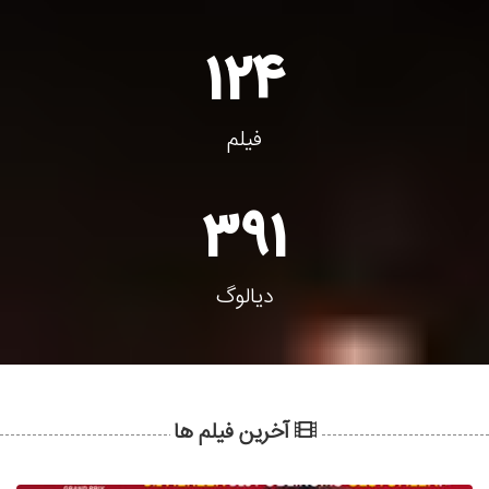
124
فیلم
391
دیالوگ
آخرین فیلم ها