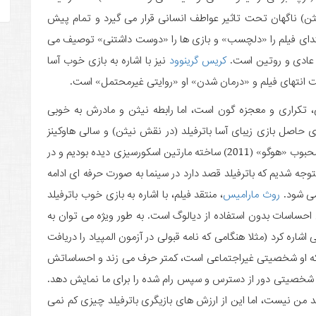
ن) ناگهان تحت تاثیر عواطف انسانی قرار می گیرد و تمام پیش
دای فیلم را «دلچسب» و بازی ها را «دوست داشتنی» توصیف می
ی عادی و روتین است.
کریس گرینوود
نیز با اشاره به بازی خوب آسا
ست انتهای فیلم و «درمان شدن» او «روایتی غیرمحتمل» است.
ی فیلم «X+Y» قابل پیش بینی، تکراری و معجزه گون است، اما رابطه نیثن و مادرش به خوبی
ری حاصل بازی زیبای آسا باترفیلد (در نقش نیثن) و سالی هاوکینز
(جولی مادر نیثن) است. پیش از این باترفیلد را در فیلم محبوب «هوگو» (2011) ساخته مارتین اسکورسیزی دیده بودیم و در
متوجه شدیم که باترفیلد قصد دارد در سینما به صورت حرفه ای ادامه
می شود.
روث مارامیس
، منتقد فیلم، با اشاره به بازی خوب باترفیلد
احساسات بدون استفاده از دیالوگ است. به طور ویژه می توان به
ره کرد (مثلا هنگامی که نامه قبولی در آزمون المپیاد را دریافت
ا که او شخصیتی غیراجتماعی است، کمتر حرف می زند و احساساتش
 شخصیتی دور از دسترس و سپس رام شده را برای ما نمایش دهد.
ن نیست، اما این از ارزش های بازیگری باترفیلد چیزی کم نمی