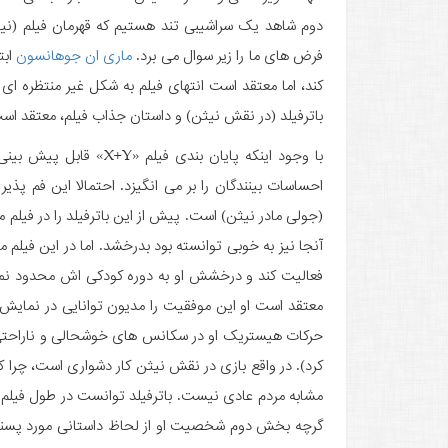
دوم شاهد یک سراشیبی تند هستیم که قهرمان فیلم (نیث
فرض های ما را زیر سوال می برد.
ماری ان جوهانسون
ابت
کند، اما معتقد است انتهای فیلم به شکل غیر منتظره ا
باترفیلد (در نقش نیثن) و داستان جذاب فیلم، معتقد ا
با وجود اینکه پایان بند
احساسات بینندگان را بر می انگیزد. احتمالا این فم پذی
آنجا نیز به خوبی توانسته بود بدرخشد. اما در این فیلم 
فعالیت کند و درخشش او به دوره کودکی اش محدود ن
معتقد است او این موفقیت را مدیون توانایی در نمایش 
حرکات هیستریک او در سکانس های خوشحالی و ناراحتی اشا
کرد). در واقع بازی در نقش نیثن کار دشواری است، چر
مشابه مردم عادی نیست. باترفیلد توانست در طول فیلم
گرچه بخش دوم شخصیت او از لحاظ داستانی مورد پسند م