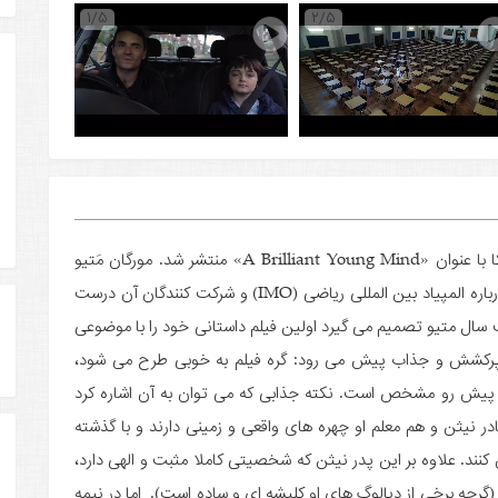
1/5
2/5
فیلم «X+Y» محصول انگلستان است که در کشور آمریکا با عنوان «A Brilliant Young Mind» منتشر شد. مورگان مَتیو
کارگردان فیلم پیش از این در سال 2007 فیلم مستندی درباره المپیاد بین المللی ریاضی (IMO) و شرکت کنندگان آن درست
ت سال متیو تصمیم می گیرد اولین فیلم داستانی خود را با موضوعی
ه تولید کند. نیمه اول فیلم (احتمالا تا دقیقه 70) پرکشش و جذاب پیش می رود: گره فیلم به خوبی طرح می شود،
ش رو مشخص است. نکته جذابی که می توان به آن اشاره کرد
نیثن و هم معلم او چهره های واقعی و زمینی دارند و با گذشته
کنند. علاوه بر این پدر نیثن که شخصیتی کاملا مثبت و الهی دارد،
گرچه برخی از دیالوگ های او کلیشه ای و ساده است). اما در نیمه