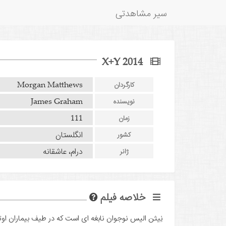
سیر مشاهدتی
X+Y 2014
Morgan Matthews
کارگردان
James Graham
نویسنده
111
زمان
انگلستان
کشور
درام، عاشقانه
ژانر
خلاصه فیلم
نِیثن الیس نوجوان نابغه ای است که در طیف بیماران اوتی