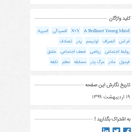
کلید واژگان
A Brilliant Young Mind
X+Y
افسردگی
المپیاد
ام اس
انصراف
اوتیسم
پدر
تصادف
روابط اجتماعی
ریاضی
ضعف اجتماعی
عشق
فرمول
مادر
مرگ پدر
مسابقه
معلم
نابغه
تاریخ نگارش این صفحه
۱۹ اردیبهشت ۱۳۹۹
به اشتراک بگذارید !