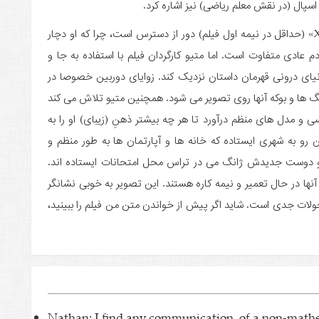
 اسپال (در نقش معلم ریاضی) نیز اشاره کرد.
همان طور که پیشتر گفتم شخصیت نیثن در فیلم «X+Y» (حداقل در نیمه اول فیلم) دور از دسترس است، چرا که او دچار
م عادی متفاوت است. اما متیو کارگردان فیلم با استفاده به جا و
دنیای درونی قهرمان داستان نزدیک کند. زوایای دوربین خصوصا در
گ ها و بوکه آنها روی تصویر می شود. همچنین متیو تلاش می کند
 و مدل های منظم درآورد تا هر چه بیشتر ذهنِ (زیبای) او را به
رو به شهری ایستاده که خانه ها و آپارتمان ها به طور منظم و
ن و دوست جدیدش ژانگ می در تراس محل امتحانات ایستاده اند.
ها در حال تعمیر و نیمه کاره هستند. این تصویر به خوبی نشانگر
لات جدی است. شاید اگر پیش از خواندن متن من فیلم را ببینید،
Nathan: I find any communication, of a non-mathem