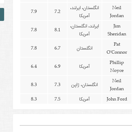
Neil
انگلستان، ایرلند،
7.9
7.2
Jordan
آمریکا
Jim
ایرلند، انگلستان،
7.8
8.1
Sheridan
آمریکا
Pat
انگلستان
6.7
7.8
O'Connor
Phillip
آمریکا
6.9
6.4
Noyce
Neil
انگلستان، ژاپن
7.3
8.3
Jordan
John Ford
آمریکا
7.5
8.3