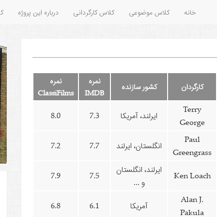
خانه
کلاس موضوعی
کلاس کارگردانی
درباره این پروژه
کل
نمره
نمره
کارگردان
کشور سازنده
ClassiFilms
IMDB
Terry
ایرلند، آمریکا
7.3
8.0
George
Paul
انگلستان، ایرلند
7.7
7.2
Greengrass
ایرلند، انگلستان
7.9
7.5
Ken Loach
و ...
Alan J.
آمریکا
6.1
6.8
Pakula