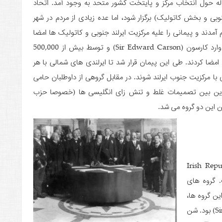
اله حول انتخاب مرکز و پایتخت کشور متحد به وجود آمد. اتحاد
نوبی و بخش کاتولیک) برگزار شود، اما عده زیادی از مردم در شهر
) در شمال ایرلند گرد هم آمدند و پیمانی را علیه مرکزیت ایرلند جنوبی و کاتولیک­ ها امضا
کردند. این پیمان در 28 سپتامبر 1912 به رهبری سر ادوارد کارسون (Sir Edward Carson) و توسط بیش از 500,000
امضا کردند. طی این پیمان قرار شد تا ایرلندی­ های شمالی با هر
 با مرکزیت جنوب ایرلند شوند. در مقابل گروهی از داوطلبان حامی
در این بین تصمیمات غلط و تنش زای انگلیسی­ ها (خصوصا حزب
ن این دو گروه می ­شد.
وهی نظامی با عنوان (Irish Republican
فت. گروه های
ین گروه ها،
گروهی منسجم و باپشتوانه قوی به نام شن فن (Sinn Féin) بود. شن