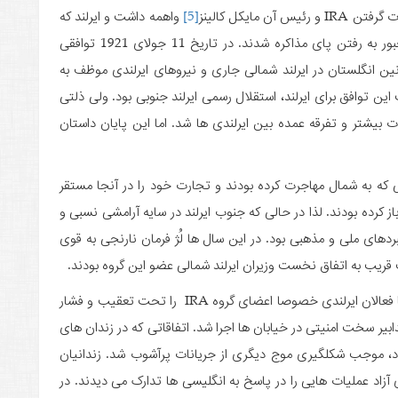
مایکل کالینز
[5]
واهمه داشت و ایرلند که
شاهد کشته شدن بسیاری از نیروهای وفادارش بود، مجبور به رفتن پای مذاکره شدند. در تاریخ 11 جولای 1921 توافقی
ین انگلستان در ایرلند شمالی جاری و نیروهای ایرلندی موظف به
ین توافق برای ایرلند، استقلال رسمی ایرلند جنوبی بود. ولی ذلتی
ات بیشتر و تفرقه عمده بین ایرلندی ها شد. اما این پایان داستان
که به شمال مهاجرت کرده بودند و تجارت خود را در آنجا مستقر
ز کرده بودند. لذا در حالی که جنوب ایرلند در سایه آرامشی نسبی و
ردهای ملی و مذهبی بود. در این سال­ ها لُژ فرمان نارنجی به قوی
اواخر دهه هفتاد و اوایل دهه هشتاد میلادی انگلیسی ها فعالان ایرلندی خصوصا اعضای گروه IRA را تحت تعقیب و فشار
ابیر سخت امنیتی در خیابان­ ها اجرا شد. اتفاقاتی که در زندان­ های
افتاد، موجب شکل­گیری موج دیگری از جریانات پرآشوب شد. زندانیان
 عملیات­ هایی را در پاسخ به انگلیسی­ ها تدارک می ­دیدند. در