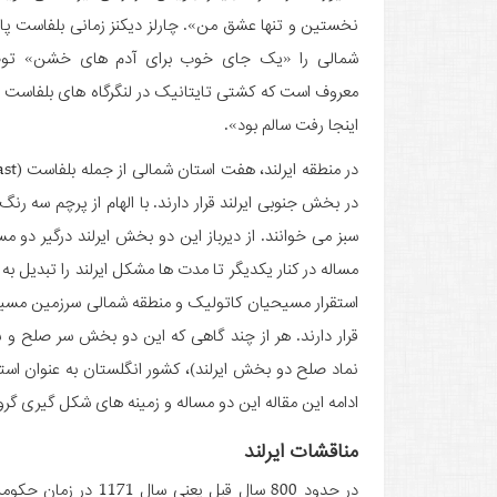
نخستین و تنها عشق من». چارلز دیکنز زمانی بلفاست پای
شمالی را «یک جای خوب برای آدم‌ های خشن» تو
معروف است که کشتی تایتانیک در لنگرگاه‌ های بلفاست سا
اینجا رفت سالم بود».
در بخش جنوبی ایرلند قرار دارند. با الهام از پرچم سه رن
سبز می ­خوانند. از دیرباز این دو بخش ایرلند درگیر دو م
مساله در کنار یکدیگر تا مدت­ ها مشکل ایرلند را تبدیل به
استقرار مسیحیان کاتولیک و منطقه شمالی سرزمین مسیحیا
قرار دارند. هر از چند گاهی که این دو بخش سر صلح و س
نماد صلح دو بخش ایرلند)، کشور انگلستان به عنوان استعم
ادامه این مقاله این دو مساله و زمینه های شکل گیری گروه IRA را به اختصار بیان می ­کن
مناقشات ایرلند
در حدود 800 سال قبل 