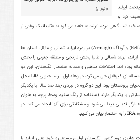
تخت ایرلند
جنوبی)
صیف کرد و
خته شد. گاهی مردم ایرلند به طعنه می گویند: «تایتانیک وقتی از
در منطقه ایرلند، هفت استان شمالی از جمله بلفاست (Belfast) و آرماگ (Armagh) در زمره ایرلند شمالی و مابقی استان­ ها
گ ایرلند، ایرلند شمالی را غالبا بخش نارنجی و منطقه جنوبی را بخش
ساله بوده ­اند: اختلافات مذهبی و مساله استعمار انگلستان. این دو
 مساله ای غیرقابل حل می ­کرد. در وهله اول ایرلند جنوبی غالبا محل
ن پروتستان بود. این دو گروه در نبردی چند صد ساله با یکدیگر
ازش با یکدیگر دارند (استفاده از رنگ سفید وسط پرچم به عنوان
ارگر قدیمی پیدا می ­شود و مشکلاتی برای آنها ایجاد می ­کند. در
یم.
یعنی سال 1171 در زمان حکومت هانری دوم کشور انگلستان اولین مستعمره خود یعنی ایرلند را