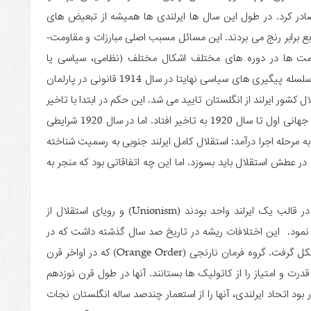
در کرد. در طول این سال­ ها ایرلندی­ ها همیشه از تبعیض­ های
اقتصادی، سیاسی و کمبود امکانات و عدم دسترسی به منابع برابر رنج می ­بردند. این مسائل مسبب اصلی مبارزات و مقاومت­
اومت­ ها در دوره های مختلف اشکال مختلف (نظامی، سیاسی یا
اجتماعی) و زمینه­ های متنوعی داشته است. اما طی یک سلسله پیگیری­ های سیاسی نهایتا در سال 1914 قانونی در پارلمان
H) که به تبع آن استقلال کشور ایرلند از انگلستان تایید می ­شد. این حکم در ابتدا با تاخیر
در اجرا روبرو شد و سپس به خاطر درگیری جهان با جنگ جهانی اول تا سال 1920 به تاخیر افتاد. اما در سال 1920 شرایطی
به مرحله اجرا درآمد: استقلال کامل ایرلند جنوبی به رسمیت شناخته
ر عطش استقلال باید بسوزد. اما این چه اتفاقاتی بود که منجر به
در حالی که ایرلندی­ ها در پی رسیدن به اتحادی کامل در قالب یک ایرلند واحد بودند (Unionism) و رویای استقلال از
خ نمود. این اختلافات ریشه در تاریخ صد سال گذشته داشت که در
مقابل اتحادطلبانی همچون ولف تون (Wolfe Tone) شکل گرفت. گروه فرمان نارنجی (Orange Order) که در اواخر قرن
ت و امتیاز را از کاتولیک ها بستانند. آنها در طول قرن نوزدهم
 بود اتحاد ایرلندی، آنها را از استعمار چندصد ساله انگلستان نجات