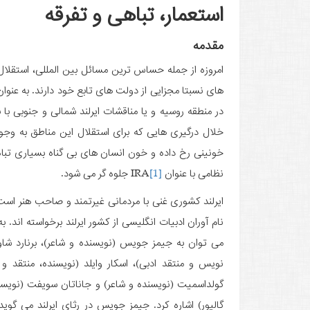
استعمار، تباهی و تفرقه
مقدمه
امروزه از جمله حساس ترین مسائل بین المللی، استقلا
های نسبتا مجزایی از دولت های تابع خود دارند. به عنوان
در منطقه روسیه و یا مناقشات ایرلند شمالی و جنوبی با ب
خلال درگیری­ هایی که برای استقلال این مناطق به و
خونینی رخ داده و خون انسان­ های بی­ گناه بسیاری ت
نظامی با عنوان IRA
[1]
جلوه گر می ­شود.
ایرلند کشوری غنی با مردمانی غیرتمند و صاحب هنر است.
نام آوران ادبیات انگلیسی از کشور ایرلند برخواسته ­اند. ب
می ­توان به جیمز جویس (نویسنده و شاعر)، برنارد شاو 
نویس و منتقد ادبی)، اسکار وایلد (نویسنده، منتقد و ش
گولداسمیت (نویسنده و شاعر) و جاناتان سویفت (نویس
گالیور) اشاره کرد. جیمز جویس در رثای ایرلند می ­گوید: 