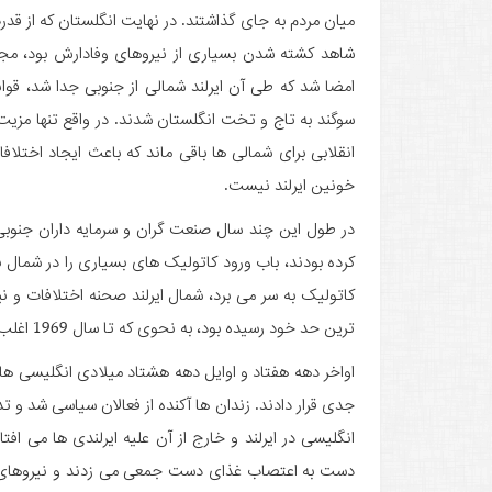
میان مردم به جای گذاشتند. در نهایت انگلستان که از قدرت گرفتن IRA و رئیس آن 
امضا شد که طی آن ایرلند شمالی از جنوبی جدا شد، قوان
سوگند به تاج و تخت انگلستان شدند. در واقع تنها مزیت ا
انقلابی برای شمالی ها باقی ماند که باعث ایجاد اختلاف
خونین ایرلند نیست.
در طول این چند سال صنعت گران و سرمایه داران جنوبی 
کرده بودند، باب ورود کاتولیک های بسیاری را در شمال با
کاتولیک به سر می ­برد، شمال ایرلند صحنه اختلافات و نب
ترین حد خود رسیده بود، به نحوی که تا سال 1969 اغلب قریب به اتفاق نخست وزیران ایرلند شمالی عضو این گروه بودند.
جدی قرار دادند. زندان­ ها آکنده از فعالان سیاسی شد و تد
انگلیسی در ایرلند و خارج از آن علیه ایرلندی­ ها می ­
دست به اعتصاب غذای دست جمعی می ­زدند و نیروهای آزاد