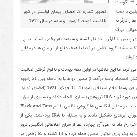
. در ۳۱ آگوست
بلین با حمله
تصویر شماره 2: امضای پیمان اولستر در شهر
لیس و حمایت انگلیس به خون کشیده شد. بیش از ۲۰ هزار کارگر به
بلفاست توسط کارسون و مردم در سال 1912
پانی بزرگ
ری پلیس با کارگران دو نفر کشته و سیصد نفر زخمی شدند. در پی
م شد. گروه نظامی در ابتدا با هدف دفاع از ایرلندی ها در مقابل
د گرفت.
­کرد، اما این تلاش­
ها در اوایل دهه بیست و با اوج گرفتن فعالیت
های گروه نظامی IRA یا ارتش جمهوری خواه ایرلند به شکل انسجام یافته درآمد. از همین رو غالبا به فاصله بین 21 ژانویه
1919 (تاریخی که دولت متحد ایرلند به رهبری حزب شن فن رسما اعلام استقلال نمود) تا 11 جولای 1921 (امضای توافق
جدایی) دوره جنگ ایرلند برای استقلال گفته می ­شود. در این دوره گروه IRA ترورهای بسیاری انجام دادند و بسیاری از سران
نظامی و سیاسی انگلیس و مزدوران ایرلندی آنها کشته شدند. در مقابل انگلیسی ها گروهی نظامی با نام Black and Tans
متشکل از نیروهای داوطلب انگلیسی و معدودی از مزدوران ایرلندی تشکیل دادند و به مقابله با IRA پرداختند. یکی از
یکشنبه های خونین ایرلند نیز در همین دوره (نوامبر 1920) رخ داد که طی آن چهارده نفر از سران اطلاعاتی انگلیس ترور
شدند. در مقابل نیروهای انگلیسی برای تلافی آن خسارت به یک بازی فوتبال محلی حمله کرده و 14 کشته و 65 زخمی در