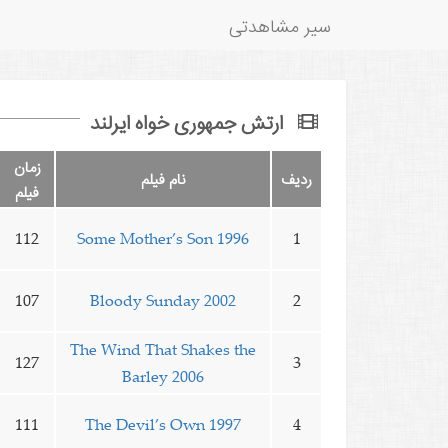
سیر مشاهدتی
ارتش جمهوری خواه ایرلند
زمان
ردیف
نام فیلم
فیلم
112
Some Mother’s Son 1996
1
107
Bloody Sunday 2002
2
The Wind That Shakes the
127
3
Barley 2006
111
The Devil’s Own 1997
4