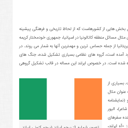
ل بخش هایی از کشورهاست که از لحاظ تاریخی و فرهنگی پیشینه
 مثال مسائل منطقه کاتالونیا در اسپانیا، جمهوری خودمختار کریمه
ریتانیا از جمله حساس ترین و مهمترین آنها به شمار می ­روند. در
جود آمده است، گروه های نظامی بسیاری تشکیل شده، جنگ­ های
باه شده است. در خصوص ایرلند این مساله در قالب تشکیل گروهی
 بسیاری از
ه عنوان مثال
(نمایش­نامه
اعر)، الیور
نده سفرهای
«آه ایرلند،
تصویر شماره 1: پرچم ایرلند (پرچم کنونی ایرلند