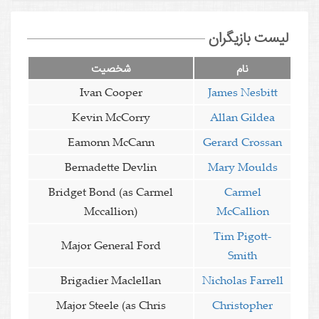
لیست بازیگران
نام
شخصیت
Ivan Cooper
James Nesbitt
Kevin McCorry
Allan Gildea
Eamonn McCann
Gerard Crossan
Bernadette Devlin
Mary Moulds
Bridget Bond (as Carmel
Carmel
Mccallion)
McCallion
Tim Pigott-
Major General Ford
Smith
Brigadier Maclellan
Nicholas Farrell
Major Steele (as Chris
Christopher