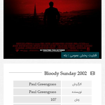
قابلیت پخش عمومی : بله
Bloody Sunday 2002
Paul Greengrass
کارگردان
Paul Greengrass
نویسنده
107
زمان