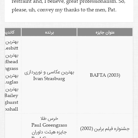
restraint and, I believe, great professionalism. So,
please, uh, convey my thanks to the men, Pat.
عنوان جایزه
برنده
کاندید
بهترین بازیگر م
James Nesbitt
بهترین داستان درام
Mark Redhead
Paul Greengrass
بهترین عکاسی و نورپردازی
BAFTA (2003)
بهترین تدوین
Ivan Strasburg
Clare Douglas
بهترین صدا
Albert Bailey
Danny Longhurst
Pat Boxshall
خرس طلا
Paul Greengrass
جشنواره فیلم برلین (2002)
جایزه هیئت داوران