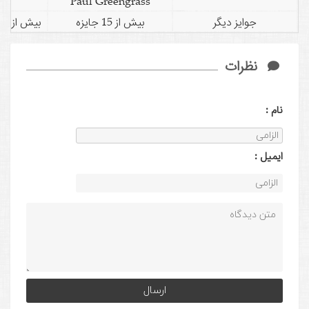
Paul Greengrass
جوایز دیگر
بیش از 15 جایزه
بیش از 15 کان
نظرات
نام :
ايميل :
native: