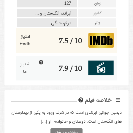
127
زمان
ایرلند، انگلستان و ...
کشور
درام، جنگی
ژانر
امتیاز
10 / 7.5
imdb
امتیاز
10 / 7.9
ما
خلاصه فیلم
دیمین جوانی ایرلندی است که در شرف ورود به یکی از بیمارستان
های انگلستان است. دوستان و خانواده¬ او [...]
مشاهده بیشتر