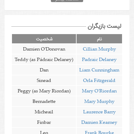
لیست بازیگران
نام
شخصیت
Damien O'Donovan
Cillian Murphy
Teddy (as Pádraic Delaney)
Padraic Delaney
Dan
Liam Cunningham
Sinead
Orla Fitzgerald
Peggy (as Mary Riordan)
Mary O'Riordan
Bernadette
Mary Murphy
Micheail
Laurence Barry
Finbar
Damien Kearney
Leo
Frank Bourke