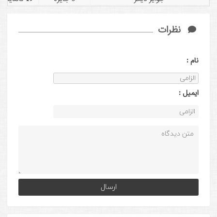
نظرات
نام :
ايميل :
native: