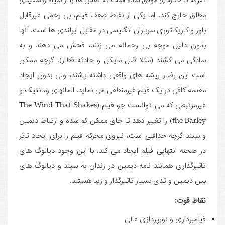
مطلق خارج کند. اما یکی از نقاط ضعف فیلم، بی رحمی غیرقابل
باور و کاریکاتوری سربازان انگلیسی در مقابل ایرلندی ها است. آنها
بدون ­دلیل موجه بی رحمانه می زنند، فحش می دهند و به
سادگی می کشند (مثلا قتل مایکل و حادثه قطار). گرچه ممکن
است این رفتار ریشه های واقعی داشته باشند، ولی بدون ایجاد
مقدمه کافی در یک فیلم غیرمنطقی می نماید. المان­های رمانتیک و
غیرمرتبطی که می ­توانست جو فیلم (The Wind That Shakes
the Barley) را تغییر دهد تا جای ممکن کم شده و ارتباط دیمین
و سیند گرچه حداقلی است، نیروی محرکه فیلم را برای ایجاد تاثر
در صحنه انتهایی فیلم ایجاد می کند. با این وجود دیالوگ های
تاثیرگذاری همانند نامه دیمین در زندان به سیند و دیالوگ های
بین دیمین و تدی بسیار تاثیرگذار و زیبا هستند.
نقاط قوت:
فیلمبرداری و نورپردازی عالی