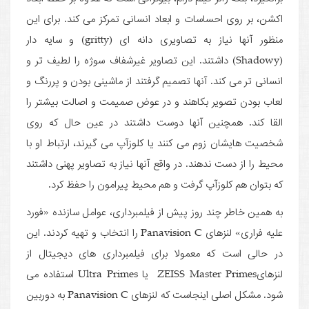
اکشن، بر روی احساسات و ابعاد انسانی تمرکز می کند. برای این
منظور آنها نیاز به تصاویری دانه ای (gritty) و سایه دار
(Shadowy) داشتند. این تصاویر غیرشفاف سوژه را لطیف تر و
انسانی تر می کند. آنها تصمیم گرفتند از ماشینی بودن و پررنگ و
لعاب بودن تصویر بکاهند و در عوض صمیمت و اصالت بیشتر را
القا کند. همچنین آنها دوست داشتند در عین حال که روی
شخصیت هایشان زوم می کنند یا کلوزآپ می گیرند، ارتباط او با
محیط را از دست ندهند. در واقع آنها نیاز به تصاویر پهنی داشتند
که بتوان هم کلوزآپ گرفت و هم محیط پیرامون را حفظ کرد.
به همین خاطر چند روز پیش از فیلمبرداری، عوامل سازنده «فورد
علیه فراری» لنزهای Panavision C را انتخاب و تهیه کردند. این
در حالی است که معمولا برای فیلمبرداری های دیجیتال از
لنزهایZEISS Master Primes یا Ultra Primes استفاده می
شود. مشکل اصلی اینجاست که لنزهای Panavision C به دوربین