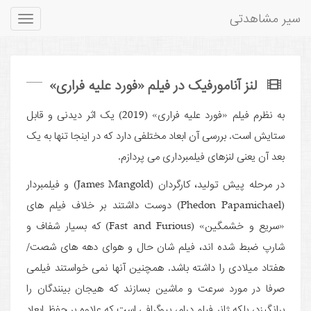
سیر مشاهدتی
Toggle
gation
لنز آنامورفیک در فیلم «فورد علیه فراری»
به نظرم فیلم «فورد علیه فراری» (2019) یک اثر دیدنی و قابل
ستایش است. بررسی آن ابعاد مختلفی دارد که در اینجا تنها به یک
بعد آن یعنی لنزهای فیلمبرداری می پردازم.
در مرحله پیش تولید، کارگردان (James Mangold) و فیلمبردار
(Phedon Papamichael) دوست داشتند بر خلاف فیلم های
«سریع و خشمگین» (Fast and Furious) که بسیار شفاف و
شارپ ضبط شده اند، فیلم شان حال و هوای دهه های شصت/
هفتاد میلادی را داشته باشد. همچنین آنها نمی خواستند فیلمی
صرفا در مورد سرعت و ماشین بسازند که هیجان بینندگان را
برانگیزد، بلکه ژانر فیلم درام، بیوگرافی است که علاوه بر حفظ ابعاد