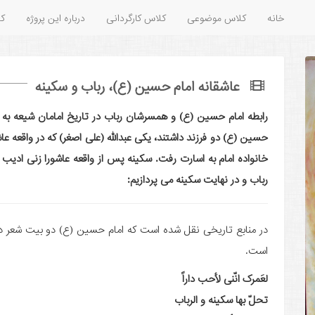
خانه
کلاس موضوعی
کلاس کارگردانی
درباره این پروژه
کل
عاشقانه امام حسین (ع)، رباب و سکینه
رابطه امام حسین (ع) و همسرشان رباب در تاریخ امامان شیعه به ع
حسین (ع) دو فرزند داشتند، یکی عبدالله (علی اصغر) که در واقعه ع
خانواده امام به اسارت رفت. سکینه پس از واقعه عاشورا زنی ادیب و
رباب و در نهایت سکینه می پردازیم:
در منابع تاریخی نقل شده است که امام حسین (ع) دو بیت شعر
است.
لعَمرک انّنی لأحب داراً
تحلّ بها سکینه و الرباب