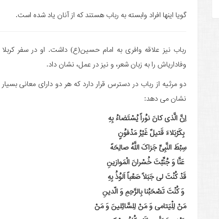
گویا اینها افراد وابسته به رباب هستند که از آنان یاد شده است.
رباب نیز علاقه وافری به امام حسین(ع) داشت. او در سفر کربل
وفاداریاش را به زبان شعر، و نیز در عمل، نشان داد.
دو مرثیه از رباب در دسترس قرار دارد که هر دو دارای معانی بسی
نشان می دهد:
اِنَّ الَّذی کانَ نوُراً یُسْتَضاءُ بِهِ
بِکَرْبَلاءَ قَتیلٌ غَیْرُ مَدْفوُنٍ
سِبْطَ النَّبِیِّ جَزاکَ اللَّهُ صالِحَهً
عَنَّا وَ جُنِّبْتَ خُسْرانَ الْمَوازینِ
قَدْ کُنْتَ لی جَبَلاً صَعْباً اَلوُذُ بِهِ
وَ کُنْتَ تَصْحَبُنا بِالرَّحِمِ وَ الّدینِ
مَنْ لِلْیَتامی وَ مَنْ لِلسَّائِلینَ وَ مَنْ