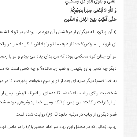
یَعْنی وَ یَأوی اِلَیْهِ کُلُ مِسْکینٍ
وَ اللَّهِ لا اَبْتَغی صِهراً بِصِهْرِکُمْ
حَتَّی اُغَیَّبَ بَیْنَ الرَّمْلِ وَ الطّینِ
(( آن پرتوی که دیگران از درخشش آن بهره می بردند, در کربلا کشت
ای فرزند پیامبر(ص)! خدا از طرف ما تو را پاداش نیکو داده و در وقت ((
تو آن چنان کوه محکمی بوده که من بدان پناه می بردم و تو با رحمت
دیگر چه کسی برای یتیمان و فقیران, مانده؟ و چه کسی است که مسکی
به خدا قسم! دیگر سایه ای بعد از تو بر سرم نخواهم پذیرفت تا در م
شخصیت والای رباب، باعث شد تا عده ای از اشراف قریش، پس از شه
او نپذیرفت و گفت: من پس از آنکه رسول خدا پدرشوهرم بوده، شخص
شعر دیگری از رباب در مرثیه اباعبدالله (ع) روایت شده است.
رباب، زمانی که در محفل ابن زیاد سر امام حسین(ع) را در دامن نهاد