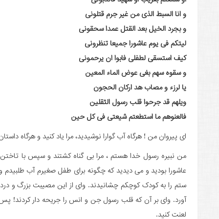
و انا السبط الذى من غیر جرم قتلونى
و بجرد الخیل بعد القتل عمدا سحقونى
لیتکم فى یوم عاشورا جمیعا تنظرونى
کیف استسقى لطفلى فابوا ان یرحمونى
و سقوه سهم بغى عوض الماء المعین
یا لرزء و مصاب هد ارکان الحجون
ویلهم قد جرحوا قلب رسول الثقلین
فالعنوهم ما استطعتم شیعتى فى کل حین
اى پیروان من ! هرگاه آب گوارا نوشیدید، مرا یاد کنید و هرگاه داست
من نبیره رسول خدا هستم ، مرا بى گناه کشتند و سپس با تاختن 
عاشورا بودید و مى دیدید که چگونه براى طفل صغیرم آب طلبیدم و آ
ستم را به کودک کوچکم چشانیدند. واى از این مصیبت بزرگ و دردناک
آورد. واى بر آن که قلب رسول جن و انس را جریحه دار کردند! پس 
لعنت کنید.