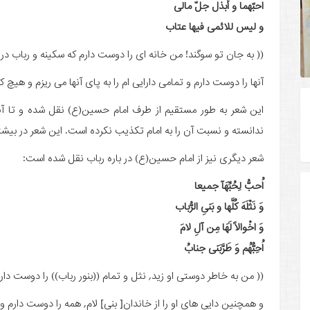
احبّهما و أبذل جلّ مالی
و لیس للائمی فیها عتاب
(( به جان تو سوگند! من خانه ای را دوست دارم که سکینه و رباب در 
آنها را دوست دارم و تمامی دارایی ام را به پای آنها می ریزم و هیچ کس
این شعر به طور مستقیم از طرف امام حسین(ع) نقل شده و تا آنج
ندانسته و نسبت آن را به امام تکذیب نکرده است. این شعر در بیش
شعر دیگری نیز از امام حسین(ع) در باره رباب نقل شده است:
اُحبُّ لِحُبِّهَآ جمیعا
وَ نَثْلَهَ کُلَّها و بَنیِ الرُّباب
وَ اخْوالاً لَهَا مِن آلِ لامَ
اُحِبُّهُم وَ طَرَّبَنی جنابُ
(( من به خاطر دوستی او زید, نثل و تمام ((بنور رباب)) را دوست دار
و همچنین دایی های او را از خاندان[ بنی] لام, همه را دوست دارم و 