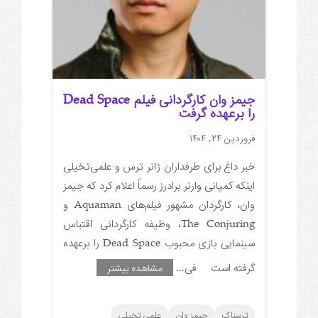
جیمز وان کارگردانی فیلم Dead Space
را برعهده گرفت
فروردین ۲۴, ۱۴۰۴
خبر داغ برای طرفداران ژانر ترس و علمی‌تخیلی
اینکه کمپانی وارنر برادرز رسماً اعلام کرد که جیمز
وان، کارگردان مشهور فیلم‌های Aquaman و
The Conjuring، وظیفه کارگردانی اقتباس
سینمایی بازی محبوب Dead Space را برعهده
گرفته است فی
...
مشاهده بیشتر
ترسناک
جیمز وان
علمی تخیلی