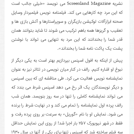
نشریه Screenland Magazine می نویسد «خیلی جالب است
که این مرد چه کارهایی می کند. فیلمنامه نویس فیلمبردار وسایل
صحنه ابزارآلات لوکیشن بازیگران و سوپراستارها و آتش بازی ها و
تعقیب و گریزها همه باهم ترکیب می شوند تا شاید بتوانند همان
قدر شما را بخندانند که این مرد به تنهایی می تواند با نوشتن
پشت یک پاکت نامه شما را بخنداند».
پیش از اینکه به افول اسپنس بپردازیم بهتر است به یکی دیگر از
نبوغ او اشاره کنیم. رالف در کنار میان نویسی در تئاتر نیز به عنوان
نمایشنامه نویس فعالیت می کرد. طی مناقشه ای که بین اسپنس
و دیگر نویسندگان یک اثر رخ می دهد اسپنس شرط می بندد که
می تواند نمایشنامه کاملی را تنها در سه روز بنویسد. همان شب
رالف پرده اول نمایشنامه را تمام می کند و در نهایت شرط را برنده
می شود. نمایش او با نام «گوریل» به سرعت بر روی پرده رفت و
فقط در شهر نیویورک ۲۵۷ بار اجرا شد! از روی این نمایش حداقل
سه فیلم ساخته شد که اسپنس تنها برای یکی از آنها در سال ۱۹۳۰