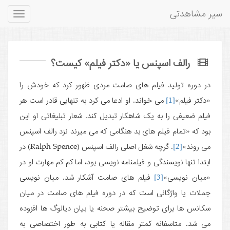
سیر مشاهدتی
Toggle
gation
رالف اسپنس یا «دکتر فیلم» کیست؟
در دوره تولید فیلم های صامت مردی ظهور کرد که خودش را
«دکتر فیلم»
[1]
می خواند. او ادعا می کرد به تنهایی قادر است هر
فیلم ضعیفی را به یک شاهکار تبدیل کند. شعار تبلیغاتی او این
بود که «تمام فیلم های بد هنگامی که می میرند نزد رالف اسپنس
می روند»
[2]
. گرچه شغل اصلی رالف اسپنس (Ralph Spence) در
ابتدا تنها نویسندگی و فیلمنامه نویسی بود، اما کم کم مهارت او در
«میان نویسی»
[3]
فیلم های صامت آشکار شد. میان نویسی
جملات یا واژگانی است که در دوره فیلم های صامت در میان
سکانس ها برای توضیح بیشتر صحنه یا بیان دیالوگ ها افزوده
می شد. متاسفانه کمتر مقاله یا کتابی به طور اختصاصی به