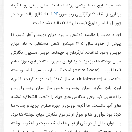
شخصیت این نابغه واقعی پرداخته است. متن پیش رو با گرته
برداری از مقاله دکتر گرگوری رابینسون
[4]
استاد کالج ایالت نوادا در
ژورنال فیلم و تاریخ (زمستان ۲۰۱۷) تالیف شده است.
اجازه دهید با مقدمه کوتاهی درباره میان نویسی آغاز کنیم. تا
پیش از حدود سال ۱۹۱۵ میلادی شغل مستقلی به نام میان
نویس وجود نداشت. کارگردان یا فیلمنامه نویس مسیول نگارش
میان نوشته ها نیز بود. شاید اولین نام برجسته در این حوزه خانم
آنیتا لووس (Anita Loose) است که میان نویسی فیلم برجسته
«تعصب» (Intolerance) به سال ۱۹۱۷ را به عهده گرفت. نشریه
‌اوری بادی مگزین میان نویسی در همان سال میان نویسی لووس
را تحسین کرد برخی سکانس های فیلم را «تحت الشعاع» نوشته
های آنها دانست. اما آنچه لووس را چهره مطرح جراید و رسانه ها
کرده بود نوآوری ها و نبوغ او در نوع نگارش میان نوشته ها بود.
به عنوان مثال او در یکی از فیلم ها نام شخصیت را اینگونه نوشته
بود «Count» و بلافاصله اضافه کرد بود که اگر می خواهید نام او