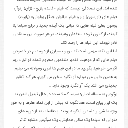
شده اند. این تصادفی نیست که فیلم «قاعده بازیِ» (ژان) رنوآر،
فیلم های (اورسون) ولز و فیلم «بانوان جنگل بولونی» (رابرت)
برسون یعنی فیلم هایی که مبانی یک آینده جدید را برای سینما بنا
کردند، از کانون توجه منتقدان رهیدند. در هر صورت این منتقدان
قادر نبودند این فیلم ها را رصد کنند.
اما این نکته مهمی است که من و بسیاری از دوستانم در خصوص
فیلم هایی که از موهبت تقدیر منتقدین محروم شدند توافق داریم.
اگر می خواهید بگویید ما در این فیلم ها امری رسولانه می بینیم.
به همین دلیل من درباره آوانگارد سخن می گویم. هر گاه اتفاق
جدیدی می افتد یک آوانگارد وجود دارد….
برگردیم به مساله اصلی: سینما کاملا ساده در حال تبدیل شدن به
یک ابزار بیان است، همانگونه که پیش از این تمام هنرها و به طور
ویژه نقاشی و داستان اینگونه بودند. بلافاصله بعد از دوره های
متوالی که سینما یک سالن همایش، یک سرگرمی مشابه تئاتر
خیابانی، یا ابزاری برای حفظ تصاویر یک دوره بود، اکنون کم کم در