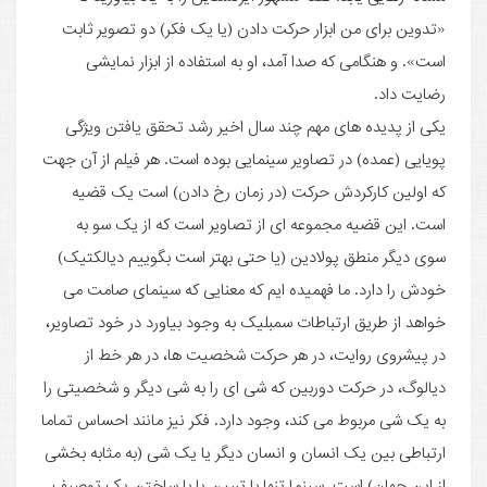
«تدوین برای من ابزار حرکت دادن (یا یک فکر) دو تصویر ثابت
است». و هنگامی که صدا آمد، او به استفاده از ابزار نمایشی
رضایت داد.
یکی از پدیده های مهم چند سال اخیر رشد تحقق یافتن ویژگی
پویایی (عمده) در تصاویر سینمایی بوده است. هر فیلم از آن جهت
که اولین کارکردش حرکت (در زمان رخ دادن) است یک قضیه
است. این قضیه مجموعه ای از تصاویر است که از یک سو به
سوی دیگر منطق پولادین (یا حتی بهتر است بگوییم دیالکتیک)
خودش را دارد. ما فهمیده ایم که معنایی که سینمای صامت می
خواهد از طریق ارتباطات سمبلیک به وجود بیاورد در خود تصاویر،
در پیشروی روایت، در هر حرکت شخصیت ها، در هر خط از
دیالوگ، در حرکت دوربین که شی ای را به شی دیگر و شخصیتی را
به یک شی مربوط می کند، وجود دارد. فکر نیز مانند احساس تماما
ارتباطی بین یک انسان و انسان دیگر یا یک شی (به مثابه بخشی
از این جهان) است. سینما تنها با تبیین یا با ساختن یک توصیف