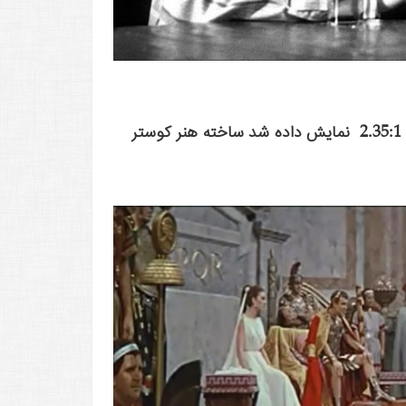
اولین فیلم محبوبی که با نسبت تصویر بسیار عریض 2.35:1 نمایش داده شد ساخته هنر کوستر