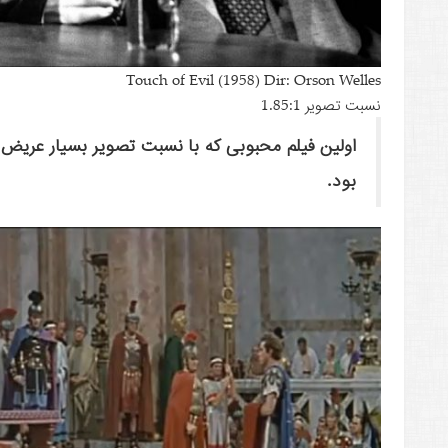
Touch of Evil (1958) Dir: Orson Welles
نسبت تصویر 1.85:1
بود.