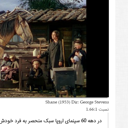
Shane (1953) Dir: George Stevens
نسبت 1.66:1
در دهه 60 سینمای اروپا سبک منحصر به فرد خودش را با نسبت تصویر 1.66:1 ایجاد کرد.