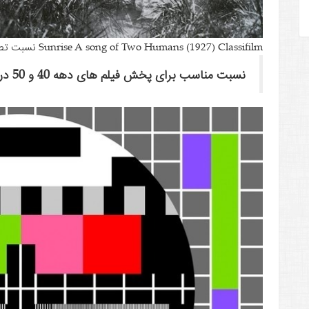
Sunrise A song of Two Humans (1927) Classifilm نسبت تصویر
نسبت مناسب برای پخش فیلم های دهه 40 و 50 در تلویزیون 4:3 بود.