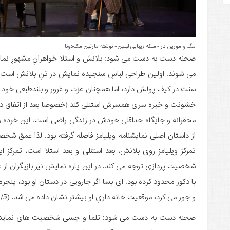
مگ و مورین در «ملکه زیبایی لینین» نوشته مارتین مک‌دونا
صحنه دست به دست می شود: بلانش و استلا خواهرانِ مشهورِ نمای
می شوند. اولین طراحی لباسِ سنجیده نمایش در تنِ بلانش است.
سنت در کیف پولش دارد، اما همچنان عزت و غرور و بلندطبعی خود را
خشونت و خیره سری همسرش استنلی کند (خصوصا بعد از اتفاق دی
محقرانه و جایگاه حداقلی خودش در زندگی راضی است. این خرده روایت
از داستان اصلی نمایشنامه ویلیامز فاصله گرفته بود. لذا عمق ش
تمرکز ویلیامز روی بلانش، بعد استنلی و بعد استلا است، تمرکز 
شخصیت پردازی توجه می کند. در این پاره نمایش نیز بازیگران از عهد
با دکور محدود کرده بود. ای بسا اگر جارویی در دستان او بود، پنج
و جور می کرد، موقعیت خانه داریِ او بیشتر نشان داده می شد. (3/5)
صحنه دست به دست می شود: تلما و جسی شخصیت های نمایش «شب