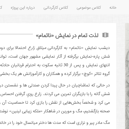
خانه
کلاس موضوعی
کلاس کارگردانی
درباره این پروژه
کل
لذت تمام در نمایش «ناتمام»
دیشب نمایشِ «ناتمام» به کارگردانی
میثاق زارع
احتمالا برای دوم
شش پاره‌-نمایش برگرفته از آثار نمایشی مشهور جهان است، توانس
انتهای نمایش و پس از 30 ثانیه سکوت به احترام
گروه تئاتر «کوچ» برگزار کرده و همکاران و کارآموزانش هر یک بخشی از
در حالی که تماشاچیان در حال پیدا کردن صندلی ها و نشستن در ج
شش گانه را با بازیگران تمرین می کردند. زارع رویِ گرفتن احساس د
می کرد و شخصاً بخش‌هایی از نقش را بازی کرد تا حساسیت آن را به 
صحنه بازگشتیم، مگ و مورین در شاهکار «ملکه زیبایی لینین» نوشت
مگ مادر پیر و نزاری است که مدت ها دختر میانسال خود را در خانه ن