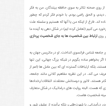
از روی صحنه تئاتر به سوی حافظه بینندگان. من به فکر
ان دیدم، و الحق راضی بودم. با خودم فکر کردم که چطور
ده اند. فارغ از اینکه من یا آنها که هستیم و سلسله علت
خورد می کنیم (تعامل کرده ایم) در شکل دهی به آینده ما
ر روی
ارتباط بین شخصیت ها به جای شخصیت پردازی
اتور جامعه شناس فرانسوی انداخت. او در ماتریس جهان به
گر بخواهم ساده بگویم در شبکه بزرگ جهانی، این تنها
 که در نتایج دخیل هستند، بلکه ارتباطات گسترده ای که بین عامل ها (اعم از
ف می کند. در این نظریه مفاهیم کلانی مانند جامعه،
 هستند. لاتور و دوستانش معتقدند اتفاقات/رخدادها
چیزی که هست. البته روایت های دراماتیک در شکل متعارف
پیشینه شخصیت هاست.
 درآمدزایی یا شهرت‌طلبی، بلکه برآمده از عشق، شور و