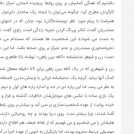
داشتیم که همگی کمابیش بر روی روابط پیچیده انسانی تمرکز داش
کارگردان مطرح کرد: چگونه می‌توان با ایجاد یک ساختار دایره‌وار
همراستا با پیام مورد نظر نویسنده(گان) بود، چنان که در انتها
سمندریان گفت، تئاتر پررنگ کردن تجربه زندگی است. راوی گفت نو
به دست می شوند)، این شخصیت ها هستند که مستدام می ما
تجربه‌محوریِ سمندریان و عدم تمرکز بر روی صحنه باشد. اما این
دست زن و شوهر نمایشنامه «کافه بین راهی» نوشته زانا طاهری س
زن و شوهری که در یک کافه 
کمک آنها بیاید. گرچه یک نمایشنامه ایرانی با چینش مدرن (استفاد
به نظر می رسد، اما این پاره نیز در حد و اندازه پاره های اول و دوم
یک بازی ساده با عکس های موبایل‌شان خاطرات گذشته و فراز و نش
خرده روایت از عهده شخصیت‌سازی بر نمی آید و بیشتر بر روی رابطه 
آشنا شدند، چرا بیشتر مدت روی دریا بودند و چه روحیاتی دارند، 
هایشان را می شناسیم و می فهمیم که از نقاط ضعف هم اطلاع دارند
موسیقی مرتبط محروم بودند، اما بازیگران به خوبی از عهده اجرا در آمدند 