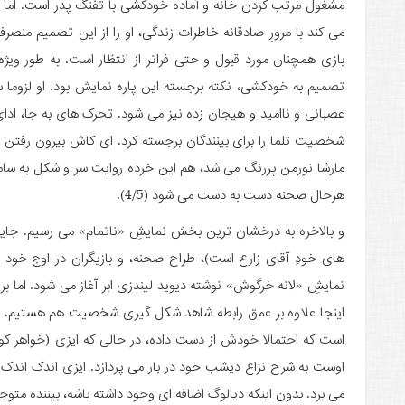
مشغول مرتب کردن خانه و آماده خودکشی با تفنگ پدر است. اما 
می کند با مرورِ صادقانه خاطرات زندگی، او را از این تصمیم منص
بازی همچنان مورد قبول و حتی فراتر از انتظار است. به طور وی
تصمیم به خودکشی، نکته برجسته این پاره نمایش بود. او لزوما 
عصبانی و ناامید و هیجان زده نیز می شود. تحرک های به جا، اد
شخصیت تلما را برای بینندگان برجسته کرد. ای کاش بیرون رفتن ا
مارشا نورمن پررنگ می شد، هم این خرده روایت سر و شکل به سام
هرحال صحنه دست به دست می شود (4/5).
و بالاخره به درخشان ترین بخش نمایشِ «ناتمام» می رسیم. جایی 
های خودِ آقای زارع است)، طراح صحنه، و بازیگران در اوج خود ه
نمایشِ «لانه خرگوش» نوشته دیوید لیندزی ابر آغاز می شود. اما بر
اینجا علاوه بر عمق رابطه شاهد شکل گیری شخصیت هم هستیم. بک
است که احتمالا خودش از دست داده، در حالی که ایزی (خواهر کو
اوست به شرح نزاع دیشب خود در بار می پردازد. ایزی اندک اندک تع
می برد. بدون اینکه دیالوگ اضافه ای وجود داشته باشه، بیننده متو