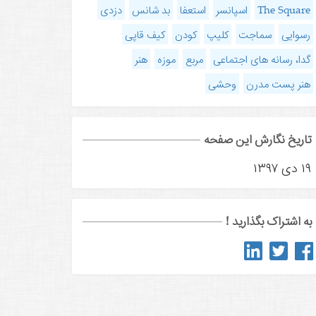
The Square
اسپانسر
استعفا
بد شانس
دزدی
رسوایی
سماجت
کلیپ
کودن
کیف قاپی
گدا، رسانه های اجتماعی
مربع
موزه
هنر
هنر پست مدرن
وحشی
تاریخ نگارش این صفحه
۱۹ دی ۱۳۹۷
به اشتراک بگذارید !