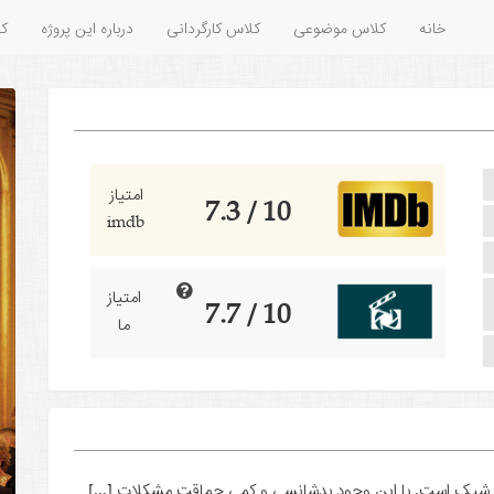
خانه
کلاس موضوعی
کلاس کارگردانی
درباره این پروژه
کل
امتیاز
10 / 7.3
imdb
امتیاز
10 / 7.7
ما
 شیک است. با این وجود بدشانسی و کمی حماقت مشکلات [...]