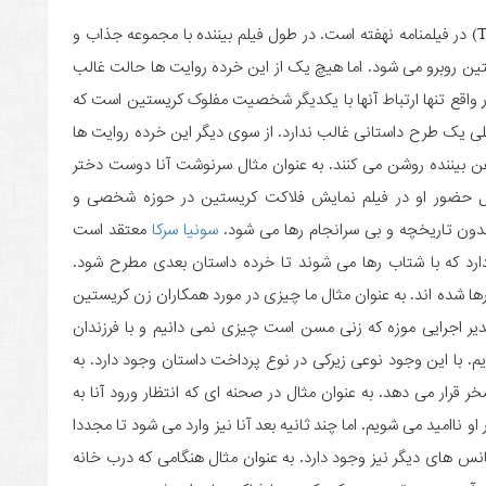
شاید بتوان گفت مشکل اصلی فیلم «مربع» (The Square) در فیلمنامه نهفته است. در طول فیلم بیننده با مجموعه جذاب و
ن روبرو می شود. اما هیچ یک از این خرده روایت ها حالت غالب
واقع تنها ارتباط آنها با یکدیگر شخصیت مفلوک کریستین است که
 کلی یک طرح داستانی غالب ندارد. از سوی دیگر این خرده روایت ها
ن بیننده روشن می کنند. به عنوان مثال سرنوشت آنا دوست دختر
 حضور او در فیلم نمایش فلاکت کریستین در حوزه شخصی و
بدون تاریخچه و بی سرانجام رها می شود.
سونیا سرکا
معتقد است
داستان ناتمام دارد که با شتاب رها می شوند تا خرده داستان بعدی مطرح شود.
ا شده اند. به عنوان مثال ما چیزی در مورد همکاران زن کریستین
دیر اجرایی موزه که زنی مسن است چیزی نمی دانیم و با فرزندان
یم. با این وجود نوعی زیرکی در نوع پرداخت داستان وجود دارد. به
ر قرار می دهد. به عنوان مثال در صحنه ای که انتظار ورود آنا به
و ناامید می شویم. اما چند ثانیه بعد آنا نیز وارد می شود تا مجددا
انس های دیگر نیز وجود دارد. به عنوان مثال هنگامی که درب خانه