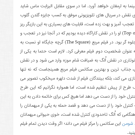
ما به ارمغان خواهد آورد. اما در سوی مقابل الیزابت ماس شاید
یفای نقش در سریال های تلویزیونی موفق به کسب جایزه گلدن گلوب
جب آمیز و بهت زده است، قابلیت های بسیاری به این بازیگر ریز
جثه می دهد. پیشتر در سریال بالای دریاچه (Top of the Lake) او را در نقش کاراگاه دیده بودیم که در آنجا نیز در تعجب و
بهت برای شخصیت یک کاراگاه بسیار خوب در بازی او جلوه گر بود. در فیلم مربع (The Square) گرچه جایگاه او نسبت به
ه عنوان شخصیت دوم فیلم معرفی کرد. لازم است حتما به یکی از
نوتاری در نقش اُلگ به ضیافت شام موزه وارد می شود و در نقش
، جذاب ترین و بهترین سکانس فیلم مربع همینجاست که نه تنها
زی می کند، بلکه بینندگان فیلم از شدت دلهره میخکوب تصویر می
 طرح از پیش تنظیم شده است، اما همواره نگرانیم که این طرح
نترل خود را از دست می دهد اما هیچ کس برای خاتمه دادن به این
 کنترل خود را از دست می دهد و قصد حمله به یکی از میهمانان را
هنگامی که اُلگ تاحدودی کنترل شده است، خوی حیوانی میهمانان
 شومن
این سکانس را مرکز فیلم می داند؛ اگر وقت دیدن تمام فیلم