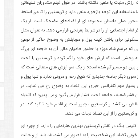
رزش مثبت یا منفی داشته باشند. در طول فیلم مشاوران تبلیغاتی
 متاسفانه این توجه بازخورد منفی دارد و کریستین را تا مرز استعفا
 محور اصلی داستان مجموعه ای از تضادهای مضحک است. از یک
 فشار اجتماعی او را در شرایط بغرنجی قرار می دهد. به عنوان مثال
مسکونی برای یافتن کیف پول و موبایلش به وضوح حاکی از نوعی
 که مراسم شام موزه با حضور حامیان مالی آن به فاجعه ای بزرگ
عه وحشی است که ارزش های خود را گم کرده و کریستین را تحت
 بین دو مسیر گم شده است: از یک سو ارزش های متعالی است که
از سوی دیگر جامعه جدیدی که هیچ رحم و مروتی ندارد و تنها پول و
 بسیار مهم کنفرانس خبری این تضاد به وضوح رخ می نماید. در
 قشر ضعیف جامعه تحت فشار قرار می گیرد و می پذیرد که اشتباه
ه چالش می کشد و کریستین مجبور است بر اقدام خود تاکید کند. در
ه و کریستین را از این تضاد نجات می دهد.
لم «مربع» (The Square) بدون شک کلیس بنگ در نقش کریستین بهترین هنرنمایی را دارد. او چهره ای
خوبی تضاد این شخصیت را به تصویر می کشد. قد بلند او و حالت