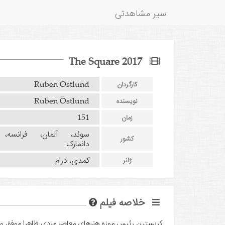
سیر مشاهدتی
The Square 2017
Ruben Östlund
کارگردان
Ruben Östlund
نویسنده
151
زمان
سوئد، آلمان، فرانسه،
کشور
دانمارک
کمدی، درام
ژانر
خلاصه فیلم
کریستین رئیس موزه هنرهای معاصر مردی ظاهرا موفق و