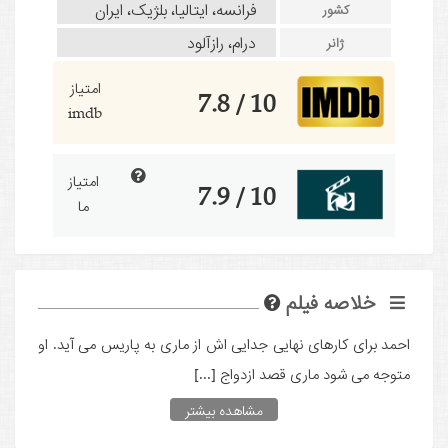
فرانسه، ایتالیا، بلژیک، ایران
کشور
درام، رازآلود
ژانر
امتیاز
10 / 7.8
imdb
امتیاز
10 / 7.9
ما
خلاصه فیلم
احمد برای کارهای نهایی جدایی اش از ماری به پاریس می آید. او
متوجه می شود ماری قصد ازدواج [...]
مشاهده بیشتر