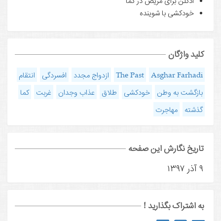
ادکلن برای مریض در کما
خودکشی با شوینده
کلید واژگان
Asghar Farhadi
The Past
ازدواج مجدد
افسردگی
انتقام
بازگشت به وطن
خودکشی
طلاق
عذاب وجدان
غربت
کما
گذشته
مهاجرت
تاریخ نگارش این صفحه
۹ آذر ۱۳۹۷
به اشتراک بگذارید !