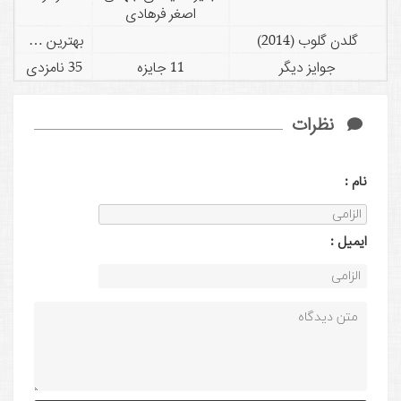
اصغر فرهادی
گلدن گلوب (2014)
بهترین فیلم خارجی زبان
جوایز دیگر
11 جایزه
35 نامزدی
نظرات
نام :
ايميل :