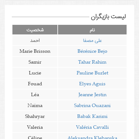
لیست بازیگران
نام
شخصیت
علی مصفا
احمد
Marie Brisson
Bérénice Bejo
Samir
Tahar Rahim
Lucie
Pauline Burlet
Fouad
Elyes Aguis
Léa
Jeanne Jestin
Naïma
Sabrina Ouazani
Shahryar
Babak Karimi
Valeria
Valéria Cavalli
Céline
Aleksandra Klebanska