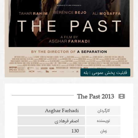
قابلیت پخش عمومی : بله
The Past 2013
Asghar Farhadi
کارگردان
اصغر فرهادی
نویسنده
130
زمان