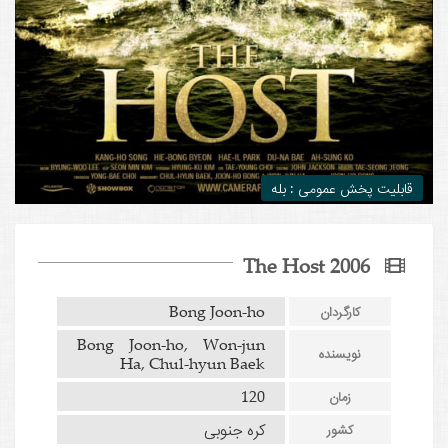
قابلیت پخش عمومی : بله
The Host 2006
Bong Joon-ho
کارگردان
Bong Joon-ho, Won-jun
نویسنده
Ha, Chul-hyun Baek
120
زمان
کره جنوبی
کشور