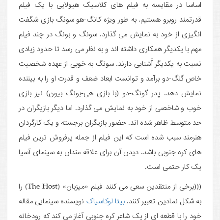
اساسا در مقایسه به فیلم های کلاسیک هیولایی با یک فیلم
قدرتمند روبرو هستیم. به طور ویژه کانگ-هو سونگ بازی شگفت
انگیزی از خود به نمایش می گذارد. سونگ و بونگ در چند فیلم
مهم با یکدیگر همکاری داشته اند و به نظر می رسد تا حدود زیادی
نسبت به یکدیگر آَشنایی دارند. سونگ به خوبی از عهده شخصیت
خاص گنگ-دو برآمد و توانست ابعاد ضعف و قدرت او را به بیننده
نمایش دهد. پدر گونگ-دو (با بازی هی-بونگ بیون) نیز بازی
خوب و شاخصی از خود به نمایش می گذارد. اما دیگر بازیگران در
حد متوسط ظاهر شده اند. حضور بازیگران برجسته و یک کارگردان
هنرمند سبب شده است که این فیلم از جمله پرفروش ترین فیلم
های کره جنوبی باشد. دیدن آن برای علاقه مندان به سینمای آسیا
یک کار حتمی است.
(((برخی از منتقدین سعی می کنند فیلم «میزبان» (The Host) را
به شکل نمادین تعبیر کنند.
بیتا لوکاسیاک
نویسنده سینمایی مقاله
خود را با قطعه ای از یک شاعر کره جنوبی آغاز می کند که رودخانه