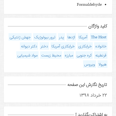
Formaldehyde
کلید واژگان
The Host
آمریکا
اژدها
پدر
ترور بیولوژیک
جهش ژنتیکی
خانواده
خرابکاری
خرابکاری آمریکا
دختر
دکتر دیوانه
قرنطینه
کره جنوبی
مبارزه
محیط زیست
مواد شیمیایی
هیولا
ویروس
تاریخ نگارش این صفحه
۲۲ خرداد ۱۳۹۸
به اشتراک بگذارید !