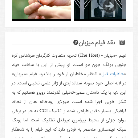
نقد فیلم میزبان
فیلم «میزبان» (The Host) تجربه متفاوت کارگردان سرشناس کره
جنوبی بونگ جون-هو است. او پیش از این با ساخت فیلم
«
خاطرات قتل
» انتظار مخاطبان از خود را بالا برد. فیلم «میزبان»
در لایه اصلی خود نمونه استانداردی از ژانر علمی تخیلی است. در
این لایه با یک داستان علمی-تخیلی قدرتمند روبرو هستیم که به
شکل خوبی اجرا شده است. هیولای رودخانه هان از لحاظ
گرافیکی بسیار دقیق طراحی شده و تکنیک CGI به جز در برخی
موارد جزئی از محیط پیرامون غیرقابل تفکیک است. اما بونگ
سبک فیلمسازی منحصر به فردی دارد که این فیلم را به شاهکار
قبلی او گره می زند. فیلم «میزبان» گرچه در قالب علمی تخیلی