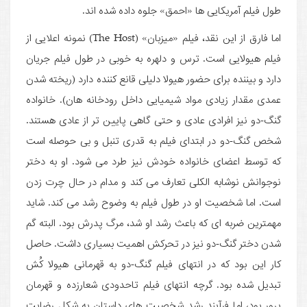
طول فیلم آمریکایی ها «احمق» جلوه داده شده اند.
اما فارق از این نقد، فیلم «میزبان» (The Host) نمونه اعلایی از
فیلم هیولایی است. ترس و دلهره به خوبی در طول فیلم جریان
دارد و بیننده برای حضور هیولا دلیلی قانع کننده دارد (ریخته شدن
عمدی مقدار زیادی مواد شیمیایی داخل رودخانه هان). خانواده
گنگ-دو نیز افرادی عادی و حتی گاهی پایین تر از عادی هستند.
شخص گنگ-دو در ابتدای فیلم به قدری تنبل و بی حوصله است
که توسط اعضای خانواده خودش نیز طرد می شود. او به دختر
نوجوانش نوشابه الکلی تعارف می کند و مدام در حال چرت زدن
است. اما شخصیت او در طول فیلم به وضوح رشد می کند. شاید
مهمترین ضربه ای که باعث رشد او شد، مرگ پدرش بود. البته گم
شدن دختر گنگ-دو نیز در تحرکش اهمیت بسیاری داشت. حاصل
کار این بود که در انتهای فیلم گنگ-دو به قهرمانی هیولا کُش
تبدیل شده بود. گرچه انتهای فیلم تاحدودی شعارزده و قهرمان
پرور بود، اما فرآیند رشد شخصیت های داستان به شکل رضایت