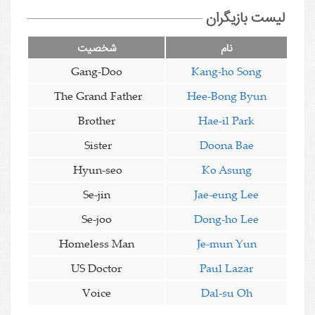
لیست بازیگران
نام
شخصیت
Gang-Doo
Kang-ho Song
The Grand Father
Hee-Bong Byun
Brother
Hae-il Park
Sister
Doona Bae
Hyun-seo
Ko Asung
Se-jin
Jae-eung Lee
Se-joo
Dong-ho Lee
Homeless Man
Je-mun Yun
US Doctor
Paul Lazar
Voice
Dal-su Oh