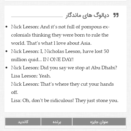
دیالوگ های ماندگار
Nick Leeson: And it's not full of pompous ex-
colonials thinking they were born to rule the
world. That's what l love about Asia.
Nick Leeson: I, Nicholas Leeson, have lost 50
million quid... IN ONE DAY!
Nick Leeson: Did you say we stop at Abu Dhabi?
Lisa Leeson: Yeah.
Nick Leeson: That's where they cut your hands
off.
Lisa: Oh, don't be ridiculous! They just stone you.
عنوان جایزه
برنده
کاندید