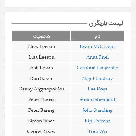
لیست بازیگران
نام
شخصیت
Nick Leeson
Ewan McGregor
Lisa Leeson
Anna Friel
Ash Lewis
Caroline Langrishe
Ron Baker
Nigel Lindsay
Danny Argyropoulos
Lee Ross
Peter Norris
Simon Shepherd
Peter Baring
John Standing
Simon Jones
Pip Torrens
George Seow
Tom Wu