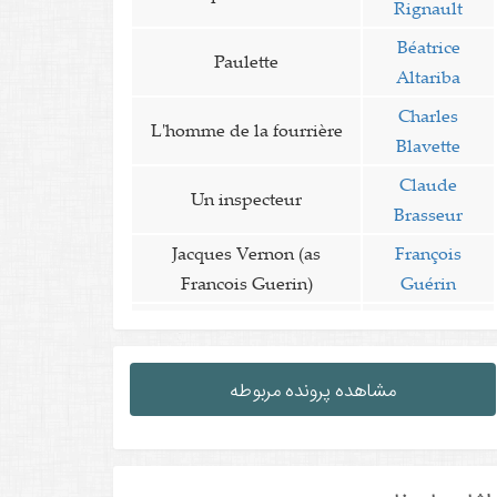
Rignault
Béatrice
Paulette
Altariba
Charles
L'homme de la fourrière
Blavette
Claude
Un inspecteur
Brasseur
Jacques Vernon (as
François
Francois Guerin)
Guérin
مشاهده پرونده مربوطه