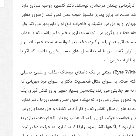
Eyes Without a Face) نیز همچون کارگردانی چندان درخشان نیستند. دکتر گنسیر، روحیه سردی دارد.
سند است، اما برای پدری دلسوز خوب عمل نمی کند. از سوی مقابل
ن او به دل می ­نشیند و خاطرات تلخ او را باورپذیر می ­کند ولی
طه عطف بازیگری می ­توانست بازی دختر دکتر باشد، که با عذاب
م حیاتی فیلم را می ­گیرد. دختر نیز نتوانسته است حس اصلی و
­توان گفت این فیلم پتانسیل های بسیار خوبی داشت که اگر با
یبا از آب درمی ­آمد.
اگرچه فیلمنامه «چشم های بدون صورت» (Eyes Without a Face) مبتنی بر یک داستان ترسناک جذاب و علمی تخیلی
ته است. به عنوان مثال شخصیت دکتر به عنوان مرد مهربانی که
ه هر جنایتی می زند، پتانسیل بسیار خوبی برای شکل گیری یک
ه نحوی پیش می ­رود که بیننده هیچ حس همدردی با دکتر ندارد.
به عنوان مثال نقشی که دو کاراگاه در کشف و حل معما بازی می
 می ­خواست حرکت نهایی را در اثر عذاب وجدان انجام دهد، نیازی به
رار بود کاراگاه­ها نقش مهمی ایفا کنند، نیازی به حرکت دختر نبود.
از آنها به خوبی از آب درمی ­آمد. شخصیت پردازی به قدری ضعیف