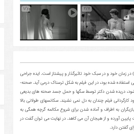
1/7
2/7
یلم «چشم های بدون صورت» (Eyes Without a Face) در زمان خود و در سبک خود تاثیرگذار و پیشتاز است. ایده جراحی
صورت که پیش از این بیشتر برای فیلم های درام و معمایی استفاده شده بود، در این فیلم به شکل ترسناک درمی ­آید. صحنه­
ود، دریده شدن دکتر توسط سگ­ها و حمل جسد صحنه­ های بدیعی
کارگردانی فیلم چندان به دل نمی ­نشیند. سکانس­های طولانی بالا
ه بازیگران به اطراف و آماده شدن برای شروع مکالمه گرچه همگی به
پایین آورده و از هیجان آن می ­کاهد. در نهایت می ­توان گفت در
ای گفتن دارد.