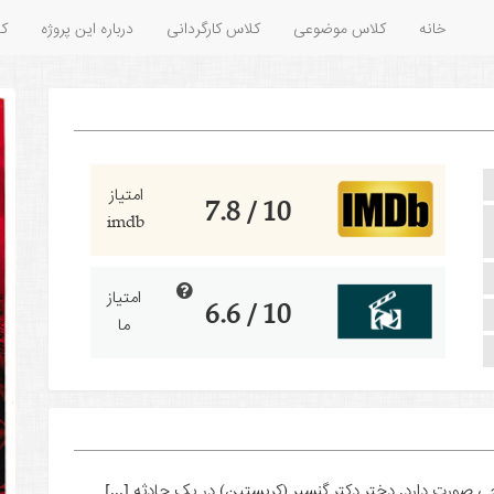
خانه
کلاس موضوعی
کلاس کارگردانی
درباره این پروژه
کل
امتیاز
10 / 7.8
imdb
امتیاز
10 / 6.6
ما
صورت دارد. دختر دکتر گنسیر (کریستین) در یک حادثه [...]