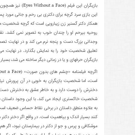
بازیگران این فیلم (
این بازی سرد گرچه برای دکتری بی ­رحم و جانی مورد پ
همکار دکتر گسنیر زن زیبارویی است که گرچه شخصیت مهربا
روحیه بی­رحم او را چندان خوب به تصویر نمی ­کشد. نق
وجدانی بزرگ دست و پنجه نرم می ­کند و در نهایت تصمی
تعلیق شخصیت خود را به نمایش بگذارد. در نهایت می 
بازیگران حرفه­ای و یا در زمانی دیگر ساخته می ­شد، بسیار ز
است، اما شخصیت بازیگران به خوبی در آن پرورش نیاف
دخترش را دوست دارد و به خاطر عشق به دخترش دست ب
شخصیت خاکستری ایجاد می ­کند. با این وجود داستان ب
به علاوه منطق داستان در برخی نقاط حساس ضعیف است. 
­کنند بسیار اندک و بی­اهمیت است. در واقع اگر دختر دکتر
موشکافی و پرس­ و جو از دکتر در بیمارستان نبود، اگر هم ق
این دو سناریو هر دو زیبا و گیرا است به شرطی که یکی 