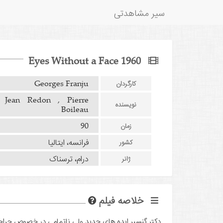
سیر مشاهدتی
Eyes Without a Face 1960
Georges Franju
کارگردان
Jean Redon , Pierre
نویسنده
Boileau
90
زمان
فرانسه، ایتالیا
کشور
درام، ترسناک
ژانر
خلاصه فیلم
دکتر گنسیر ایده های جدید ولی ناتمامی در خصوص جراحی 