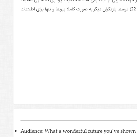
است که داستان زندگی بازیگران در دو نقطه (دقایق 14 و 22) توسط بازیگران دیگر به صورت کاملا بی­ربط و تنها برای اطلاعات
Audience: What a wonderful future you’ve shown 