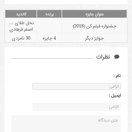
عنوان جایزه
برنده
کاندید
نخل طلای بهترین فیلم
جشنواره فیلم کن (2018)
اصغر فرهادی
جوایز دیگر
4 جایزه
30 نامزدی
نظرات
نام :
ايميل :