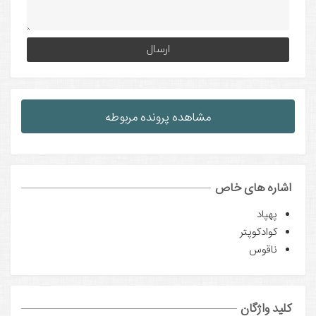
native:
مشاهده پرونده مربوطه
اشاره های خاص
پهپاد
کوادکوپتر
ناقوس
کلید واژگان