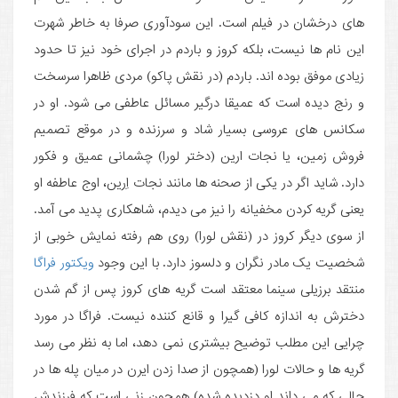
های درخشان در فیلم است. این سودآوری صرفا به خاطر شهرت
این نام ها نیست، بلکه کروز و باردم در اجرای خود نیز تا حدود
زیادی موفق بوده اند. باردم (در نقش پاکو) مردی ظاهرا سرسخت
و رنج دیده است که عمیقا درگیر مسائل عاطفی می شود. او در
سکانس های عروسی بسیار شاد و سرزنده و در موقع تصمیم
فروش زمین، یا نجات ارین (دختر لورا) چشمانی عمیق و فکور
دارد. شاید اگر در یکی از صحنه ها مانند نجات اِرین، اوج عاطفه او
یعنی گریه کردن مخفیانه را نیز می دیدم، شاهکاری پدید می آمد.
از سوی دیگر کروز در (نقش لورا) روی هم رفته نمایش خوبی از
شخصیت یک مادر نگران و دلسوز دارد. با این وجود
ویکتور فراگا
منتقد برزیلی سینما معتقد است گریه های کروز پس از گم شدن
دخترش به اندازه کافی گیرا و قانع کننده نیست. فراگا در مورد
چرایی این مطلب توضیح بیشتری نمی دهد، اما به نظر می رسد
گریه ها و حالات لورا (همچون از صدا زدن ایرن در میان پله ها در
حالی که می داند او دزدیده شده) همچون زنی است که فرزندش