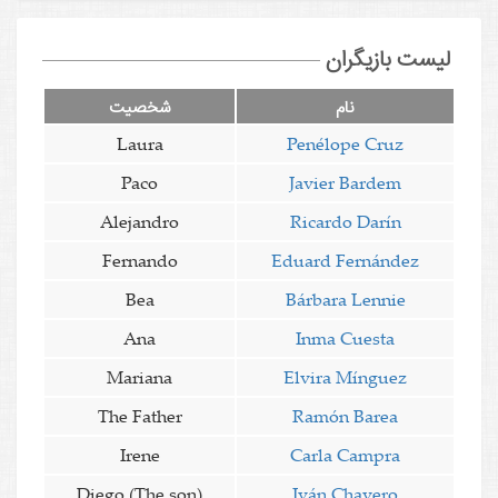
لیست بازیگران
نام
شخصیت
Laura
Penélope Cruz
Paco
Javier Bardem
Alejandro
Ricardo Darín
Fernando
Eduard Fernández
Bea
Bárbara Lennie
Ana
Inma Cuesta
Mariana
Elvira Mínguez
The Father
Ramón Barea
Irene
Carla Campra
Diego (The son)
Iván Chavero