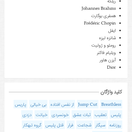
ریلکه
Johannes Brahms
همفری بوگارت
Frédéric Chopin
ایفل
شانزه لیزه
رومئو و ژولیت
ویلیام فاکنر
آیزن هاور
Dior
کلید واژگان
Breathless
Jump Cut
از نفس افتاده
بی خیالی
پاریس
پلیس
تعقیب
ثبات عشق
خونسردی
خیانت
دزدی
روزنامه
سیگار
شجاعت
فرار
قتل پلیس
گروه تبهکار