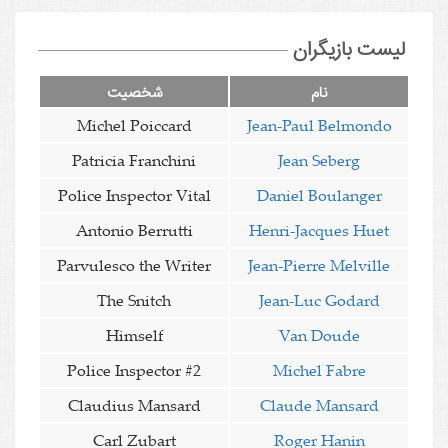
لیست بازیگران
نام
شخصیت
Michel Poiccard
Jean-Paul Belmondo
Patricia Franchini
Jean Seberg
Police Inspector Vital
Daniel Boulanger
Antonio Berrutti
Henri-Jacques Huet
Parvulesco the Writer
Jean-Pierre Melville
The Snitch
Jean-Luc Godard
Himself
Van Doude
Police Inspector #2
Michel Fabre
Claudius Mansard
Claude Mansard
Carl Zubart
Roger Hanin