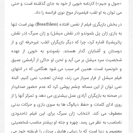
«جول و جیم») کارنامه خوبی از خود به جای گذاشته است و حتی
می توان به او لقب فیلمبردار موج نوی فرانسه را داد.
در بخش بازیگری فیلم از نفس افتاده (Breathless) بهتر است تنها
به بازی ژان پل بلموندو (در نقش میشل) و ژان سبرگ (در نقش
پاتریشیا) اشاره کرد، چرا که دیگر بازیگران اغلب غیرحرفه ای و از
دوستان و آشنایان گدار هستند. بلموندو به خوبی از عهده
شخصیت سرد میشل بر می آید و لحن او حاکی از آرامشی عمیق
و خونسرد است. همین امر سبب می شود هنگامی که در انتهای
فیلم میشل از فرار سرباز می زند، چندان تعجب نمی کنیم. البته
نمی توان از این مساله چشم پوشی کرد که عدم حضور صدابردار
در صحنه به بازیگران آزادی عمل بیشتری می دهد و تمرکز آنها را از
روی ادای کلمات و حفظ دیالوگ ها به سوی بازی و حرکات بدنی
معطوف می کند. انتخاب ژان سبرگ برای این فیلم تاحدودی
نامناسب به نظر می رسد. چهره و جثه او بیشتر مناسب شخصیتی
معصوم و زیبا است که با زیبایی هایش مردان را فریفته خود می