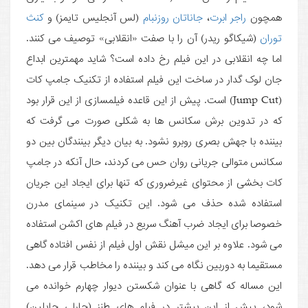
همچون
راجر ابرت
،
جاناتان روزنبام
(لس آنجلیس تایمز) و
کنث
توران
(شیکاگو ریدر) آن را با صفت «انقلابی» توصیف می کنند.
اما چه انقلابی در این فیلم رخ داده است؟ شاید مهمترین ابداع
جان لوک گدار در ساخت این فیلم استفاده از تکنیک جامپ کات
(Jump Cut) است. پیش از این قاعده فیلمسازی از این قرار بود
که در تدوین برش سکانس ها به شکلی صورت می گرفت که
بیننده با جهش بصری روبرو نشود. به بیان دیگر بینندگان بین دو
سکانس متوالی جریانی روان حس می کردند، حال آنکه در جامپ
کات بخشی از محتوای غیرضروری که تنها برای ایجاد این جریان
استفاده شده حذف می شود. این تکنیک در سینمای مدرن
خصوصا برای ایجاد ضرب آهنگ سریع در فیلم های اکشن استفاده
می شود. علاوه بر این میشل نقش اول فیلم از نفس افتاده گاهی
مستقیما به دوربین نگاه می کند و بیننده را مخاطب قرار می دهد.
این مساله که گاهی با عنوان شکستن دیوار چهارم خوانده می
شود، پیش از این بیشتر در فیلم های طنز (چارلی چاپلین)