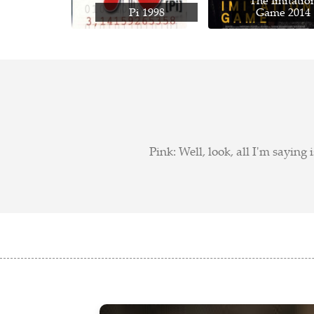
The Imitatio
Pi 1998
Game 2014
Pink: Well, look, all I'm saying i