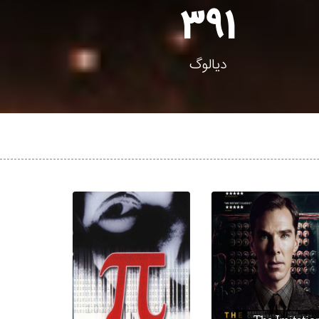
391
دیالوگ