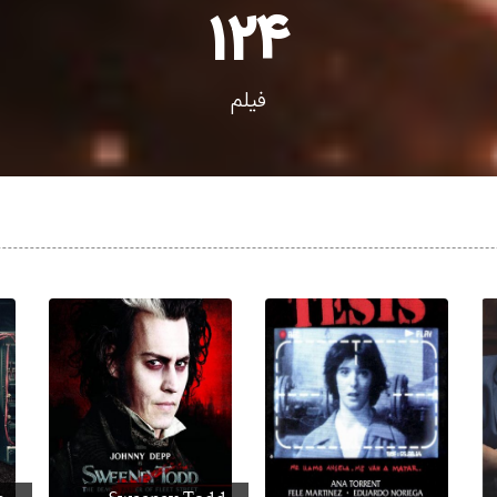
124
فیلم