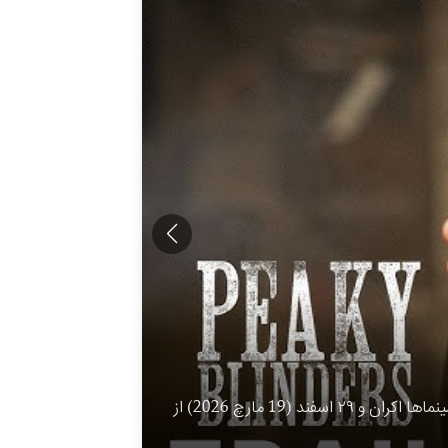
 دیزنی پلاس منتشر شود، این فیلم سه ماه قبل در سینماهای جهان اکران شد و
اولین تیزر از فیلم پیکی بلایندرز منتشر شد Peaky Blinders: The Immortal Man این فیلم در تاریخ ۱۵ اسفند در سینماها اکران و ۲۹ اسفند (19 مارچ 2026) از