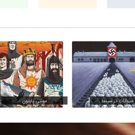
 حیوانات در سینما
مونتی پایتون