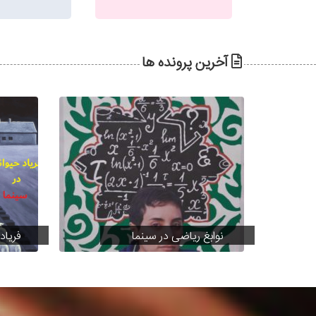
آخرین پرونده ها
نوابغ ریاضی در سینما
فریاد