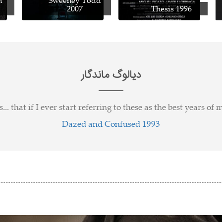
n
Sweeney Todd
2007
Thesis 1996
دیالوگ ماندگار
s... that if I ever start referring to these as the best years of
Dazed and Confused 1993