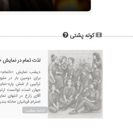
کوله پشتی
لذت تمام در نمایش «
Lilo & Stitch (2025)
دیشب نمایشِ «ناتمام» به
ترکیبی از شش پاره‌-نمای
جهان است، توانست ارتباط
احترام قربانیان حادثه بن
ادامه مطلب