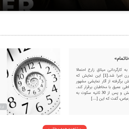
ناتمام»
 کارگردانی میثاق زارع احتمالا
برای دومین بار در ملبورن اجرا شد.[1] این نمایش که
ش برگرفته از آثار نمایشی مشهور
ی عمیق با مخاطبان برقرار کند.
آقای زارع در انتهای نمایش و پس از 30 ثانیه سکوت به
درعباس، گفت که این […]
ادا
مشاهده همه مطالب