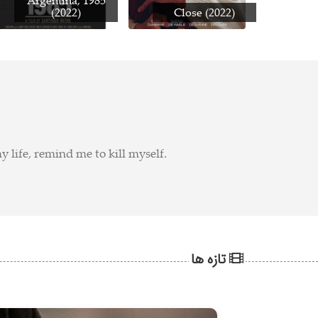
Argentina, 1985
(2022)
Close (2022)
 my life, remind me to kill myself.
تازه ها