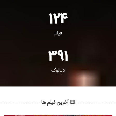
124
فیلم
391
دیالوگ
آخرین فیلم ها