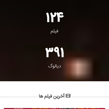
124
فیلم
391
دیالوگ
آخرین فیلم ها