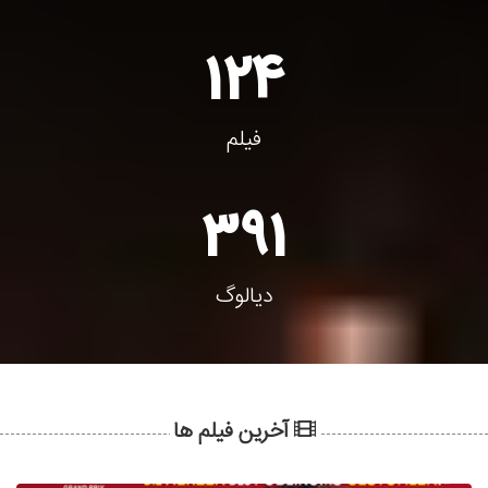
124
فیلم
391
دیالوگ
آخرین فیلم ها