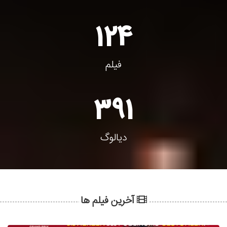
124
فیلم
391
دیالوگ
آخرین فیلم ها