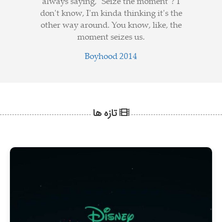
always saying, "Seize the moment"? I
don't know, I'm kinda thinking it's the
other way around. You know, like, the
moment seizes us.
Boyhood 2014
تازه ها