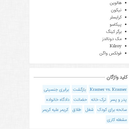
هالوین
نیکون
کرایسلر
پیکاسو
برگر کینگ
مک دونالدز
Kilroy
فولکس واگن
کلید واژگان
Kramer vs. Kramer
بازگشت
برابری جنسیتی
پدر و پسر
ترک خانه
حضانت
دادگاه خانواده
سانحه برای کودک
شغل
طلاق
کریمر علیه کریمر
مشغله کاری