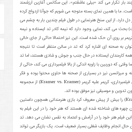
چند بار تکرار می کند «بیلی عاشقتم». این سکانس آغازین ارزشمند
ه است. ما با همین نمای بسته متوجه می شویم که جوآنا ازدواج کرده
ل دارد. از این سنخ هنرنمایی در طول فیلم چندین بار به چشم می
) بحث می کند، نمایی وجود دارد که نیمه کادر تد ایستاده و نیمه
کریمر بر روی آن حک شده است. این نیز احتمالا حاکی از جای خالی
توان به صحنه ای اشاره کرد که تد در سالن منتظر است تا نتیجه
 کارمندان ایستاده در حال جنب و جوش و شادی هستند، اما تد
ی که دوربین با زاویه اندکی از بالا فیلمبرداری می کند، حاکی از
 میزانسن نیز در بسیاری از صحنه ها حاوی محتوا بوده و فکر
شده طراحی شده است. در کل باید گفت علاوه بر بخش فیلمبرداری، کریمر علیه کریمر (Kramer vs. Kramer) از مجموعه
 تدوین و موسیقی نیز موفق بوده اند.
بی شک آنچه فیلم کریمر علیه کریمر (Kramer vs. Kramer) را بیش از پیش معروف کرد بازی هنرمندانی همچون داستین
 چهره های شناخته شده ای هستند که هنر خود را در این فیلم به
این فیلم هنر خود را در آرامش و اعتماد به نقس نشان می دهد. تد
عین حال انجام وظایف شغلی بسیار ضعیف است. یک بازیگر می تواند