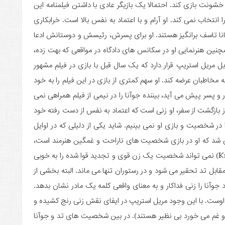
 خشونت بازی کند. احتمالا یک بازیگر عادی با داشتن فیلمنامه این
انتخاب نمی کند. او آرام و با اعتماد به نفس بالا است. خرابکاری
 احیانا تاسف برانگیز هستند. او برای پسرش، رئیسش و دوستانش ادعا
مچنین هنرنمایی او در سکانس های دادگاه در مواقعی که بهت زده،
ریل استریپ قرار دارد که یک سال قبل با بازی در فیلم مشهور
اطبان عرضه کند. او سهم کمتری از بازی در این فیلم را به خود
و پسر پیش می آید، بیننده جوآنا را در نیمی از فیلم همراهی نمی
از بازگشت از سفر، او زنی است که اعتماد به نفس از دست رفته خود
 در شخصیت و بازی او نمی بینیم. شاید یکی از دلیلی که در اوایل
شد که او در بازی شخصیت های ناراحت و غمگین هنرمند است،
همین باشد. در واقع او در این فیلم (Kramer vs. Kramer) نمی تواند شخصیت یک زن قوی و تجدید قوا شده را به خوبی
مقابل تد تحقیر می شود و در رستوران تنها می ماند. البته بخشی از
جوآنا را زنی فداکار و به معنای واقعی کلمه یک مادر نشان بدهد.
ه اوست. با این وجود مریل استریپ در ایفای نقش زنی رنج کشیده و
 غم می خورد بی نظیر هستند). در بین شخصیت های تد و جوآنا