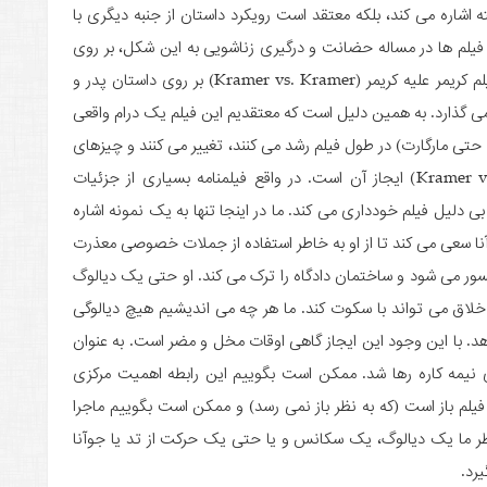
ه اشاره می کند، بلکه معتقد است رویکرد داستان از جنبه دیگری با
فیلم ها در مساله حضانت و درگیری زناشویی به این شکل، بر روی
مشکلات فرزندان و رشد یا سقوط آنها تاکید می کنند، فیلم کریمر علیه کریمر (Kramer vs. Kramer) بر روی داستان پدر و
می گذارد. به همین دلیل است که معتقدیم این فیلم یک درام واقعی
 حتی مارگارت) در طول فیلم رشد می کنند، تغییر می کنند و چیزهای
زیادی می آموزند. اما ویژگی دوم فیلمنامه (Kramer vs. Kramer) ایجاز آن است. در واقع فیلمنامه بسیاری از جزئیات
دلیل فیلم خودداری می کند. ما در اینجا تنها به یک نمونه اشاره
وآنا سعی می کند تا از او به خاطر استفاده از جملات خصوصی معذرت
سانسور می شود و ساختمان دادگاه را ترک می کند. او حتی یک دیالوگ
لاق می تواند با سکوت کند. ما هر چه می اندیشیم هیچ دیالوگی
 با این وجود این ایجاز گاهی اوقات مخل و مضر است. به عنوان
ی نیمه کاره رها شد. ممکن است بگوییم این رابطه اهمیت مرکزی
لم باز است (که به نظر باز نمی رسد) و ممکن است بگوییم ماجرا
ما یک دیالوگ، یک سکانس و یا حتی یک حرکت از تد یا جوآنا
یرد.