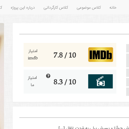
خانه
کلاس موضوعی
کلاس کارگردانی
درباره این پروژه
کل
امتیاز
10 / 7.8
imdb
امتیاز
10 / 8.3
ما
ش جوآنا و پسرش بیلی به شدت غافل [...]