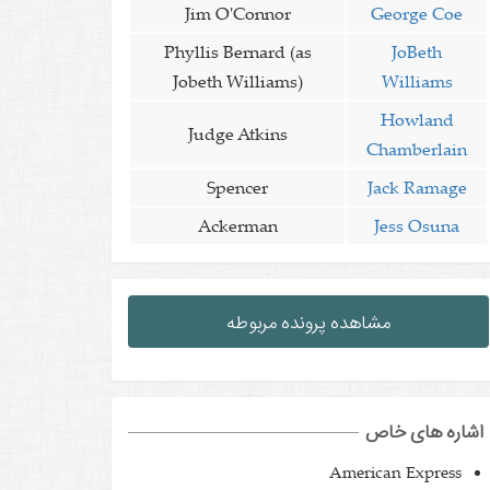
Jim O'Connor
George Coe
Phyllis Bernard (as
JoBeth
Jobeth Williams)
Williams
Howland
Judge Atkins
Chamberlain
Spencer
Jack Ramage
Ackerman
Jess Osuna
مشاهده پرونده مربوطه
اشاره های خاص
American Express