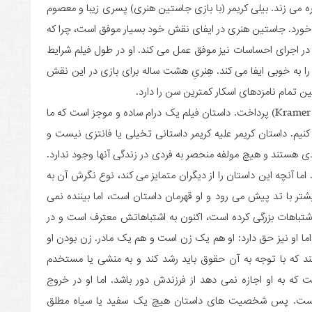
گره می زند. بیلی کریمر (با بازی جاستین هنری) پسری زیبا و معصوم
خورد. جاستین هنری در ایفای نقش خود بسیار موفق است، چرا که
که در اجرای احساسات نیز موفق عمل می کند. او در طول فیلم شرایط
 به خوبی ایفا می کند. هِنریِ هشت ساله برای بازی در این نقش
در نهایت باید به فیلمنامه کریمر علیه کریمر (Kramer vs. Kramer) پرداخت. داستان فیلم یک درام ساده و موجز است که ما
کنیم. داستان کریمر علیه کریمر داستانی تخیلی یا فانتزی نیست و
دی هستند و هیچ مولفه منحصر به فردی در زندگی آنها وجود ندارد.
ا آنچه این داستان را از دیگران متمایز می کند، نوع نگرش آن به
ر با تد پیش می رود و او قهرمان داستان است، اما بیننده نمی
اشتباهات بزرگی کرده است، اکنون به اشتباهاتش معترف است و در
ما او نیز حق دارد: او هم یک زن است و هم یک مادر. زن بودن او
ند که با توجه به آن حقوق باید رشد کند و به منشی یا مستخدم
ه به او اجازه نمی دهد از فرزندش دور باشد. اما او در خروج
مقصر است. پس شخصیت های داستان هیچ یک سفید یا سیاه مطلق