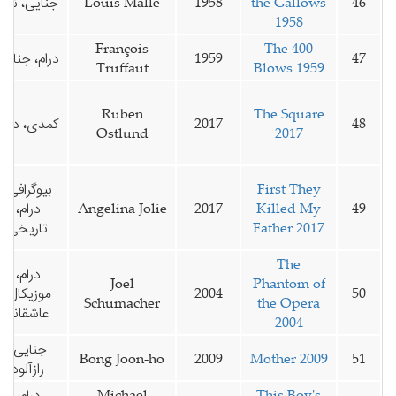
46
the Gallows
1958
Louis Malle
جنایی، نوآر
1958
François
The 400
47
1959
درام، جنایی
Truffaut
Blows 1959
Ruben
The Square
48
2017
کمدی، درام
Östlund
2017
First They
بیوگرافی،
49
Killed My
2017
Angelina Jolie
درام،
Father 2017
تاریخی
The
درام،
Joel
Phantom of
50
2004
موزیکال،
Schumacher
the Opera
عاشقانه
2004
جنایی،
Bong Joon-ho
2009
Mother 2009
51
رازآلود
This Boy's
Michael
درام،