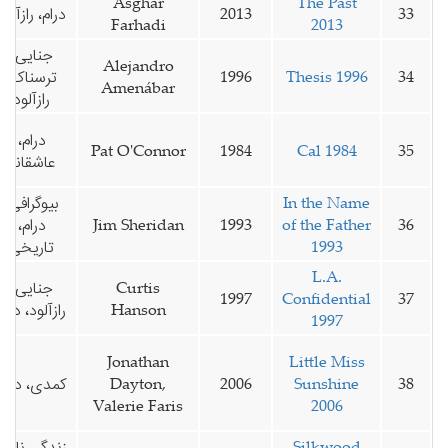
Asghar
The Past
33
2013
درام، رازآلود
Farhadi
2013
جنایی،
Alejandro
34
Thesis 1996
1996
ترسناک،
Amenábar
رازآلود
درام،
Pat O'Connor
1984
Cal 1984
35
عاشقانه
In the Name
بیوگرافی،
36
of the Father
1993
Jim Sheridan
درام،
1993
تاریخی
L.A.
Curtis
جنایی،
1997
Confidential
37
Hanson
رازآلود، درام
1997
Jonathan
Little Miss
38
Sunshine
2006
Dayton,
کمدی، درام
Valerie Faris
2006
Silkwood
زندگی نامه،