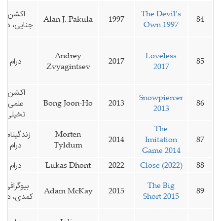
The Devil’s
اکشن،
Alan J. Pakula
1997
84
Own 1997
جنایی، درام
Andrey
Loveless
85
2017
درام
Zvyagintsev
2017
اکشن،
Snowpiercer
86
2013
Bong Joon-Ho
علمی
2013
تخیلی
The
Morten
زندگینامه،
2014
Imitation
87
Tyldum
درام
Game 2014
88
Close (2022)
2022
Lukas Dhont
درام
The Big
بیوگرافی،
Adam McKay
2015
89
Short 2015
کمدی، درام