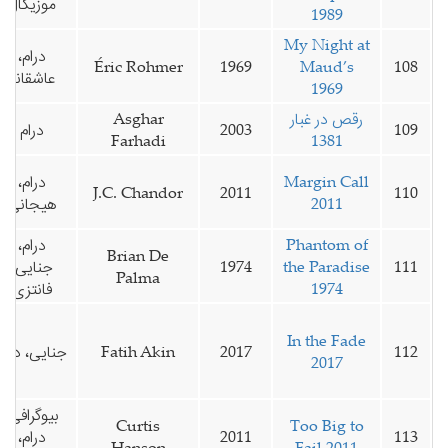
موزیکال
1989
My Night at
درام،
Éric Rohmer
1969
Maud’s
108
عاشقانه
1969
رقص در غبار
Asghar
109
2003
درام
Farhadi
1381
Margin Call
درام،
J.C. Chandor
2011
110
2011
هیجانی
Phantom of
درام،
Brian De
111
the Paradise
1974
جنایی،
Palma
1974
فانتزی
In the Fade
112
2017
Fatih Akin
جنایی، درام
2017
بیوگرافی،
Curtis
Too Big to
113
2011
درام،
Hanson
Fail 2011