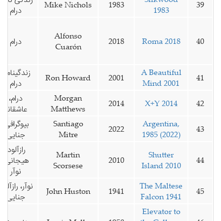
Mike Nichols
1983
39
1983
درام
Alfonso
40
Roma 2018
2018
درام
Cuarón
A Beautiful
زندگینامه،
Ron Howard
2001
41
Mind 2001
درام
Morgan
درام،
2014
X+Y 2014
42
Matthews
عاشقانه
Argentina,
Santiago
بیوگرافی،
2022
43
1985 (2022)
Mitre
جنایی
رازآلود،
Martin
Shutter
44
2010
هیجانی،
Scorsese
Island 2010
نوآر
The Maltese
نوآر، رازآلود،
John Huston
1941
45
Falcon 1941
جنایی
Elevator to