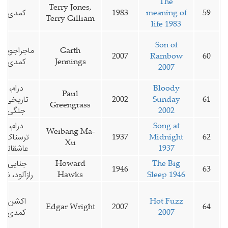
The
Terry Jones,
59
meaning of
1983
کمدی
Terry Gilliam
life 1983
Son of
Garth
ماجراجویی،
2007
Rambow
60
Jennings
کمدی
2007
Bloody
درام،
Paul
61
Sunday
2002
تاریخی،
Greengrass
2002
جنگی
Song at
درام،
Weibang Ma-
62
Midnight
1937
ترسناک،
Xu
1937
عاشقانه
The Big
Howard
جنایی،
1946
63
Sleep 1946
Hawks
رازآلود، نوآر
Hot Fuzz
اکشن،
Edgar Wright
2007
64
2007
کمدی