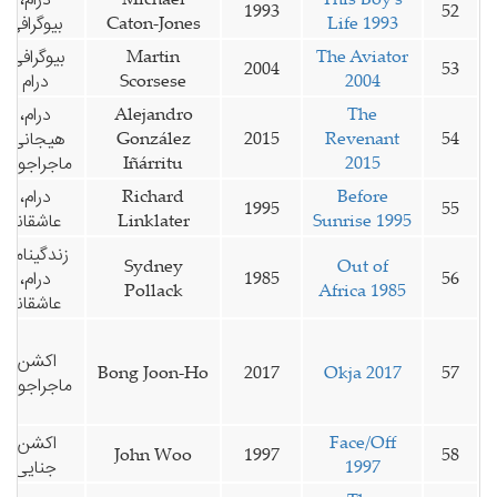
1993
52
Life 1993
Caton-Jones
بیوگرافی
The Aviator
Martin
بیوگرافی،
2004
53
2004
Scorsese
درام
The
Alejandro
درام،
54
Revenant
2015
González
هیجانی،
2015
Iñárritu
ماجراجویی
Before
Richard
درام،
1995
55
Sunrise 1995
Linklater
عاشقانه
زندگینامه،
Sydney
Out of
56
1985
درام،
Pollack
Africa 1985
عاشقانه
اکشن،
Bong Joon-Ho
2017
Okja 2017
57
ماجراجویی
Face/Off
اکشن،
John Woo
1997
58
1997
جنایی