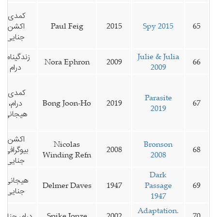
کمدی،
65
Spy 2015
2015
Paul Feig
اکشن،
جنایی
Julie & Julia
زندگینامه،
Nora Ephron
2009
66
2009
درام
کمدی،
Parasite
67
2019
Bong Joon-Ho
درام،
2019
هیجانی
اکشن،
Nicolas
Bronson
68
2008
بیوگرافی،
Winding Refn
2008
جنایی
Dark
هیجانی،
Delmer Daves
1947
Passage
69
جنایی
1947
Adaptation.
70
2002
Spike Jonze
درام، جنایی