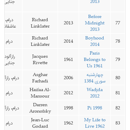
2013
جنایی
Before
Richard
درام،
2013
Midnight
77
Linklater
عاشقانه
2013
Richard
Boyhood
78
2014
درام
Linklater
2014
Paris
Jacques
رازآلود،
1961
Belongs to
79
Rivette
جنایی
Us 1961
چهارشنبه
Asghar
80
2006
درام، رازآلود
سوری 1384
Farhadi
Haifaa Al-
Wadjda
81
2012
درام
Mansour
2012
Darren
82
Pi 1998
1998
درام، رازآلود
Aronofsky
Jean-Luc
My Life to
83
1962
درام
Godard
Live 1962