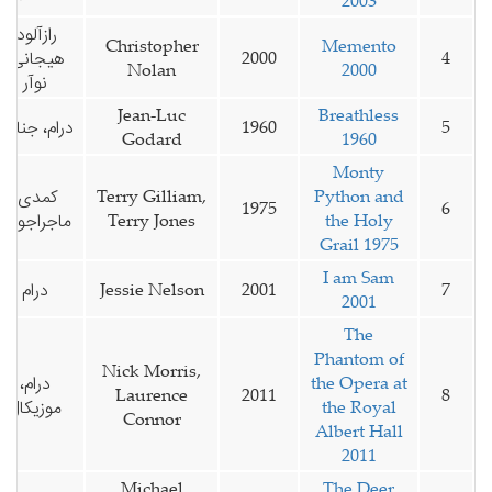
2003
رازآلود،
Christopher
Memento
4
2000
هیجانی،
Nolan
2000
نوآر
Jean-Luc
Breathless
5
1960
درام، جنایی
Godard
1960
Monty
Python and
Terry Gilliam,
کمدی،
1975
6
the Holy
Terry Jones
ماجراجویی
Grail 1975
I am Sam
7
2001
Jessie Nelson
درام
2001
The
Phantom of
Nick Morris,
the Opera at
درام،
Laurence
2011
8
the Royal
موزیکال
Connor
Albert Hall
2011
Michael
The Deer