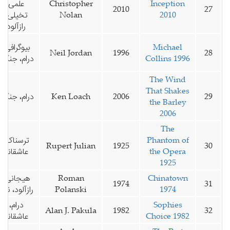
Inception
Christopher
علمی
2010
27
2010
Nolan
تخیلی،
رازآلود
Michael
بیوگرافی،
Neil Jordan
1996
28
Collins 1996
درام، جنگی
The Wind
That Shakes
29
2006
Ken Loach
درام، جنگی
the Barley
2006
The
Phantom of
ترسناک،
Rupert Julian
1925
30
the Opera
عاشقانه
1925
Chinatown
Roman
هیجانی،
1974
31
1974
Polanski
رازآلود، نوآر
Sophies
درام،
Alan J. Pakula
1982
32
Choice 1982
عاشقانه