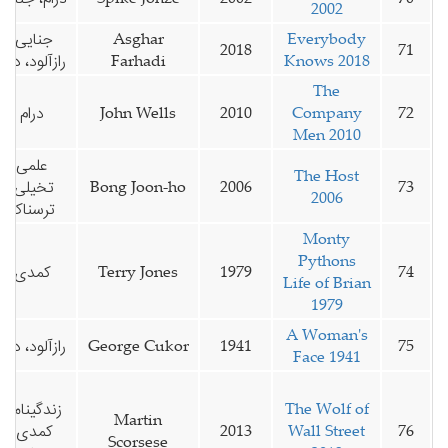
2002
Everybody
Asghar
جنایی،
2018
71
Knows 2018
Farhadi
رازآلود، درام
The
72
Company
2010
John Wells
درام
Men 2010
علمی
The Host
73
2006
Bong Joon-ho
تخیلی،
2006
ترسناک
Monty
Pythons
74
1979
Terry Jones
کمدی
Life of Brian
1979
A Woman's
75
1941
George Cukor
رازآلود، درام
Face 1941
The Wolf of
زندگینامه،
Martin
76
Wall Street
2013
کمدی،
Scorsese