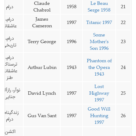
Claude
Le Beau
21
1958
درام
Chabrol
Serge 1958
James
درام،
1997
Titanic 1997
22
Cameron
عاشقانه
Some
درام،
Terry George
1996
Mother's
23
تاریخی
Son 1996
درام،
Phantom of
ترسناک،
Arthur Lubin
1943
the Opera
24
عاشقانه،
1943
طنز
Lost
نوآر، رازآلود،
David Lynch
1997
Highway
25
جنایی
1997
Good Will
زندگینامه،
Gus Van Sant
1997
Hunting
26
درام
1997
اکشن،