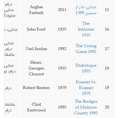
درام،
جدایی نادر از
Asghar
15
2011
جنایی،
سیمین 1389
Farhadi
خانوادگی
The
16
Informer
1935
John Ford
جنایی، درام
1935
جنایی،
The Crying
17
1992
Neil Jordan
درام،
Game 1992
عاشقانه
Henri-
Diabolique
جنایی،
Georges
1955
18
1955
درام، نوآر
Clouzot
Kramer vs.
19
Kramer
1979
Robert Benton
درام
1979
The Bridges
Clint
عاشقانه،
1995
of Madison
20
Eastwood
درام
County 1995