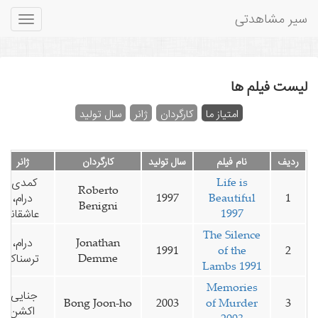
سیر مشاهدتی
Toggle
gation
لیست فیلم ها
امتیاز ما
کارگردان
ژانر
سال تولید
ردیف
نام فیلم
سال تولید
کارگردان
ژانر
Life is
کمدی،
Roberto
1
Beautiful
1997
درام،
Benigni
1997
عاشقانه
The Silence
Jonathan
درام،
1991
of the
2
Demme
ترسناک
Lambs 1991
Memories
جنایی،
Bong Joon-ho
2003
of Murder
3
اکشن