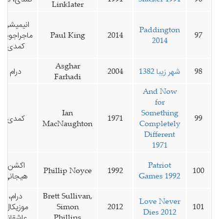
Linklater
انیمیشن،
Paddington
97
2014
Paul King
ماجراجویی،
2014
کمدی
Asghar
98
شهر زیبا 1382
2004
درام
Farhadi
And Now
for
Ian
Something
99
1971
کمدی
MacNaughton
Completely
Different
1971
Patriot
اکشن،
Phillip Noyce
1992
100
Games 1992
هیجانی
Brett Sullivan,
درام،
Love Never
101
2012
Simon
موزیکال،
Dies 2012
Phillips
عاشقانه