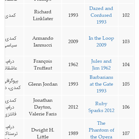
Dazed and
Richard
102
Confused
1993
کمدی
Linklater
1993
In the Loop
Armando
کمدی،
2009
103
2009
Iannucci
سیاسی
Jules and
François
درام،
1962
104
Jim 1962
Truffaut
عاشقانه
Barbarians
بیوگرافی،
Glenn Jordan
1993
at the Gate
105
کمدی، درام
1993
Jonathan
کمدی،
Ruby
106
2012
Dayton,
درام،
Sparks 2012
Valerie Faris
فانتزی
The
درام،
Dwight H.
Phantom of
107
1989
ترسناک،
Little
the Opera