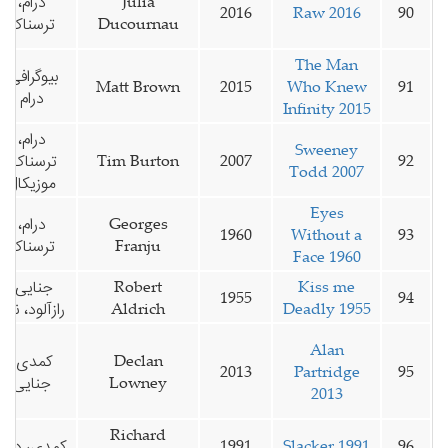
Julia
درام،
2016
Raw 2016
90
Ducournau
ترسناک
The Man
بیوگرافی،
Matt Brown
2015
Who Knew
91
درام
Infinity 2015
درام،
Sweeney
92
2007
Tim Burton
ترسناک،
Todd 2007
موزیکال
Eyes
Georges
درام،
1960
Without a
93
Franju
ترسناک
Face 1960
Kiss me
Robert
جنایی،
1955
94
Deadly 1955
Aldrich
رازآلود، نوآر
Alan
Declan
کمدی،
2013
Partridge
95
Lowney
جنایی
2013
Richard
96
Slacker 1991
1991
کمدی، درام