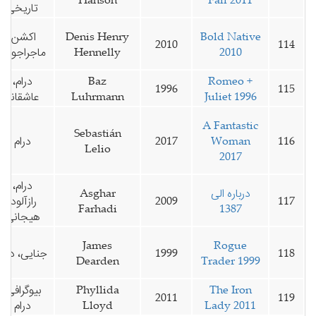
تاریخی
Bold Native
Denis Henry
اکشن،
2010
114
2010
Hennelly
ماجراجویی
Romeo +
Baz
درام،
1996
115
Juliet 1996
Luhrmann
عاشقانه
A Fantastic
Sebastián
116
Woman
2017
درام
Lelio
2017
درام،
درباره الی
Asghar
117
2009
رازآلود،
Farhadi
1387
هیجانی
James
Rogue
118
1999
جنایی، درام
Dearden
Trader 1999
The Iron
Phyllida
بیوگرافی،
2011
119
Lady 2011
Lloyd
درام