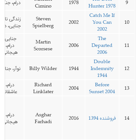
9
1978
درام، جنگی
Cimino
Hunter 1978
Catch Me If
Steven
زندگی نامه،
2002
You Can
10
Spielberg
جنایی، درام
2002
The
جنایی،
Martin
11
Departed
2006
درام،
Scorsese
2006
‌هیجانی
Double
12
Indemnity
1944
Billy Wilder
نوآر، جنایی
1944
Before
Richard
درام،
2004
13
Sunset 2004
Linklater
عاشقانه
Asghar
درام،
14
فروشنده 1394
2016
Farhadi
هیجانی